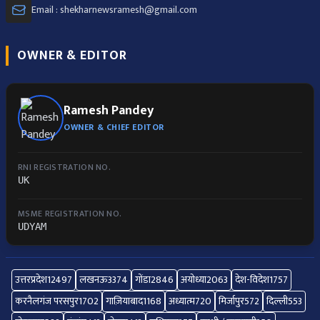
Email : shekharnewsramesh@gmail.com
OWNER & EDITOR
Ramesh Pandey
OWNER & CHIEF EDITOR
RNI REGISTRATION NO.
UK
MSME REGISTRATION NO.
UDYAM
उत्तरप्रदेश
12497
लखनऊ
3374
गोंडा
2846
अयोध्या
2063
देश-विदेश
1757
करनैलगंज परसपुर
1702
गाज़ियाबाद
1168
अध्यात्म
720
मिर्जापुर
572
दिल्ली
553