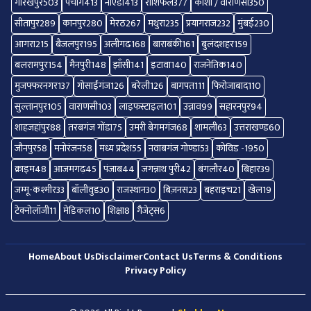
गोरखपुर
503
पंचांग
413
नोएडा
413
राशिफल
377
काशी / वाराणसी
350
सीतापुर
289
कानपुर
280
मेरठ
267
मथुरा
235
प्रयागराज
232
मुंबई
230
आगरा
215
बैजलपुर
195
अलीगढ
168
बाराबंकी
161
बुलंदशहर
159
बलरामपुर
154
मैनपुरी
148
झाँसी
141
इटावा
140
राजनेतिक
140
मुजफ्फरनगर
137
गोसाईंगंज
126
बरेली
126
बागपत
111
फिरोजाबाद
110
सुल्तानपुर
105
वाराणसी
103
लाइफस्टाइल
101
उन्नाव
99
सहारनपुर
94
शाहजहांपुर
88
तरबगंज गोंडा
75
उमरी बेगमगंज
68
शामली
63
उत्तराखण्ड
60
जौनपुर
58
मनोरंजन
58
मध्य प्रदेश
55
नवाबगंज गोण्डा
53
कोविड -19
50
क्राइम
48
आजमगढ़
45
पंजाब
44
जगन्नाथ पुरी
42
बंगलौर
40
बिहार
39
जम्मू-कश्मीर
33
बॉलीवुड
30
राजस्थान
30
बिज़नस
23
बहराइच
21
खेल
19
टेक्नोलॉजी
11
मेडिकल
10
शिक्षा
8
गैजेट्स
6
Home
About Us
Disclaimer
Contact Us
Terms & Conditions
Privacy Policy