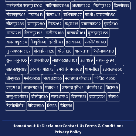
करनैलगंज परसपुर
1700
गाज़ियाबाद
1168
अध्यात्म
720
मिर्जापुर
572
दिल्ली
553
गोरखपुर
503
पंचांग
413
नोएडा
413
राशिफल
377
काशी / वाराणसी
350
सीतापुर
289
कानपुर
280
मेरठ
267
मथुरा
235
प्रयागराज
232
मुंबई
230
आगरा
215
बैजलपुर
195
अलीगढ
168
बाराबंकी
161
बुलंदशहर
159
बलरामपुर
154
मैनपुरी
148
झाँसी
141
इटावा
140
राजनेतिक
140
मुजफ्फरनगर
137
गोसाईंगंज
126
बरेली
126
बागपत
111
फिरोजाबाद
110
सुल्तानपुर
105
वाराणसी
103
लाइफस्टाइल
101
उन्नाव
99
सहारनपुर
94
शाहजहांपुर
88
तरबगंज गोंडा
75
उमरी बेगमगंज
68
शामली
63
उत्तराखण्ड
60
जौनपुर
58
मनोरंजन
58
मध्य प्रदेश
55
नवाबगंज गोण्डा
53
कोविड -19
50
क्राइम
48
आजमगढ़
45
पंजाब
44
जगन्नाथ पुरी
42
बंगलौर
40
बिहार
39
जम्मू-कश्मीर
33
बॉलीवुड
30
राजस्थान
30
बिज़नस
23
बहराइच
21
खेल
19
टेक्नोलॉजी
11
मेडिकल
10
शिक्षा
8
गैजेट्स
6
Home
About Us
Disclaimer
Contact Us
Terms & Conditions
Privacy Policy