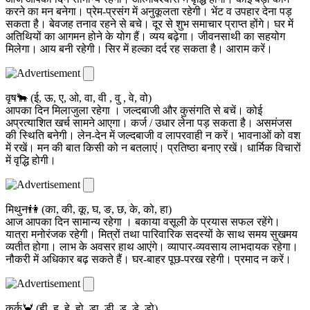
करने का मन बनेगा। प्रेम-प्रसंग में अनुकूलता रहेगी। भेंट व उपहार देना पड़
सकता है। बेवजह तनाव रहने से बचे। दूर से शुभ समाचार प्राप्त होंगे। घर में
अतिथियों का आगमन होने के योग हैं। व्यय बढ़ेगा। जीवनसाथी का सहयोग
मिलेगा। आय बनी रहेगी। सिर में हल्का दर्द रह सकता है। आराम करें।
वृष🐂 (ई, ऊ, ए, ओ, वा, वी , वु , वे, वो)
आपका दिन मिलाजुला रहेगा । जल्दबाजी और कुसंगति से बचें। कोई
अप्रत्याशित खर्च सामने आएगा। कर्ज / उधार लेना पड़ सकता है। असमंजस
की स्थिति बनेगी। लेन-देन में जल्दबाजी व लापरवाही न करें। भावनाओं को वश
में रखें। मन की बात किसी को न बतलाएं। प्रतिष्ठा बनाए रखें। धार्मिक विचारों
में वृद्धि होगी।
मिथुन👫 (का, की, कू, घ, ङ, छ, के, को, हा)
आज आपका दिन सामान्य रहेगा । बकाया वसूली के प्रयास सफल रहेंगे।
यात्रा मनोरंजक रहेगी। मित्रों तथा पारिवारिक सदस्यों के साथ समय सुखमय
व्यतीत होगा। लाभ के अवसर हाथ आएंगे। व्यापार-व्यवसाय लाभदायक रहेगा।
नौकरी में अधिकार बढ़ सकते हैं। घर-बाहर पूछ-परख रहेगी। प्रमाद न करें।
कर्क🦀 (ही, हू, हे, हो, डा, डी, डू, डे, डो)