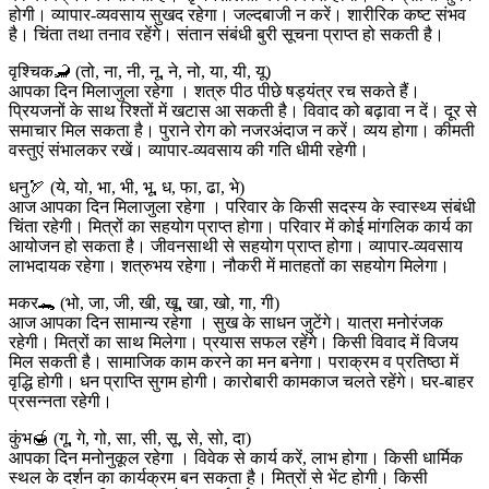
होगी। व्यापार-व्यवसाय सुखद रहेगा। जल्दबाजी न करें। शारीरिक कष्ट संभव
है। चिंता तथा तनाव रहेंगे। संतान संबंधी बुरी सूचना प्राप्त हो सकती है।
वृश्चिक🦂 (तो, ना, नी, नू, ने, नो, या, यी, यू)
आपका दिन मिलाजुला रहेगा । शत्रु पीठ पीछे षड्यंत्र रच सकते हैं।
प्रियजनों के साथ रिश्तों में खटास आ सकती है। विवाद को बढ़ावा न दें। दूर से
समाचार मिल सकता है। पुराने रोग को नजरअंदाज न करें। व्यय होगा। कीमती
वस्तुएं संभालकर रखें। व्यापार-व्यवसाय की गति धीमी रहेगी।
धनु🏹 (ये, यो, भा, भी, भू, ध, फा, ढा, भे)
आज आपका दिन मिलाजुला रहेगा । परिवार के किसी सदस्य के स्वास्थ्य संबंधी
चिंता रहेगी। मित्रों का सहयोग प्राप्त होगा। परिवार में कोई मांगलिक कार्य का
आयोजन हो सकता है। जीवनसाथी से सहयोग प्राप्त होगा। व्यापार-व्यवसाय
लाभदायक रहेगा। शत्रुभय रहेगा। नौकरी में मातहतों का सहयोग मिलेगा।
मकर🐊 (भो, जा, जी, खी, खू, खा, खो, गा, गी)
आज आपका दिन सामान्य रहेगा । सुख के साधन जुटेंगे। यात्रा मनोरंजक
रहेगी। मित्रों का साथ मिलेगा। प्रयास सफल रहेंगे। किसी विवाद में विजय
मिल सकती है। सामाजिक काम करने का मन बनेगा। पराक्रम व प्रतिष्ठा में
वृद्धि होगी। धन प्राप्ति सुगम होगी। कारोबारी कामकाज चलते रहेंगे। घर-बाहर
प्रसन्नता रहेगी।
कुंभ🍯 (गू, गे, गो, सा, सी, सू, से, सो, दा)
आपका दिन मनोनुकूल रहेगा । विवेक से कार्य करें, लाभ होगा। किसी धार्मिक
स्थल के दर्शन का कार्यक्रम बन सकता है। मित्रों से भेंट होगी। किसी