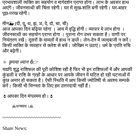
प्रभावशाली व्यक्ति का सहयोग व मार्गदर्शन प्राप्त होगा। लाभ के अवसर हाथ
आएंगे। जीवनसाथी की चिंता रहेगी। घर में सुख-शांति बनी रहेगी। घर-बाहर
पूछ-परख रहेगी।
मीन🐳 (दी, दू, थ, झ, ञ, दे, दो, चा, ची)
आज आपका दिन बढ़िया रहेगा । आय में वृद्धि होगी। व्यापार मे लाभ होगा ।
जीवनसाथी का सहयोग प्राप्त होगा । पुराना रोग उभर सकता है। वाणी पर
नियंत्रण रखें। दूसरों के मामलों में हाथ न डालें। लेन-देन में जल्दबाजी न करें।
किसी व्यक्ति के व्यवहार से क्लेश से बचें। जोखिम न उठाएं। धर्म के प्रति रुचि
और बढ़ेगी।
🔅
कृपया ध्यान दें👉
यद्यपि शुद्ध राशिफल की पूरी कोशिश रही है फिर भी इन राशिफलों में और आपकी
कुंडली व राशि के ग्रहों के आधार पर आपके जीवन में घटित हो रही घटनाओं में
कुछ अन्तर हो सकता है। ऐसी स्थिति में आप किसी ज्योतिषी से अवश्य सम्पर्क
करें। किसी भी भिन्नता के लिए हम उत्तरदायी नहीं हैं।
🌷आपका दिन मंगलमय हो।🌷
    🙏धन्यवाद।🙏
〰〰〰〰〰〰〰〰〰〰〰〰
Share News: