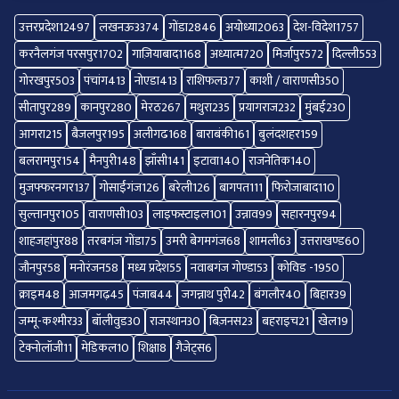
उत्तरप्रदेश
12497
लखनऊ
3374
गोंडा
2846
अयोध्या
2063
देश-विदेश
1757
करनैलगंज परसपुर
1702
गाज़ियाबाद
1168
अध्यात्म
720
मिर्जापुर
572
दिल्ली
553
गोरखपुर
503
पंचांग
413
नोएडा
413
राशिफल
377
काशी / वाराणसी
350
सीतापुर
289
कानपुर
280
मेरठ
267
मथुरा
235
प्रयागराज
232
मुंबई
230
आगरा
215
बैजलपुर
195
अलीगढ
168
बाराबंकी
161
बुलंदशहर
159
बलरामपुर
154
मैनपुरी
148
झाँसी
141
इटावा
140
राजनेतिक
140
मुजफ्फरनगर
137
गोसाईंगंज
126
बरेली
126
बागपत
111
फिरोजाबाद
110
सुल्तानपुर
105
वाराणसी
103
लाइफस्टाइल
101
उन्नाव
99
सहारनपुर
94
शाहजहांपुर
88
तरबगंज गोंडा
75
उमरी बेगमगंज
68
शामली
63
उत्तराखण्ड
60
जौनपुर
58
मनोरंजन
58
मध्य प्रदेश
55
नवाबगंज गोण्डा
53
कोविड -19
50
क्राइम
48
आजमगढ़
45
पंजाब
44
जगन्नाथ पुरी
42
बंगलौर
40
बिहार
39
जम्मू-कश्मीर
33
बॉलीवुड
30
राजस्थान
30
बिज़नस
23
बहराइच
21
खेल
19
टेक्नोलॉजी
11
मेडिकल
10
शिक्षा
8
गैजेट्स
6