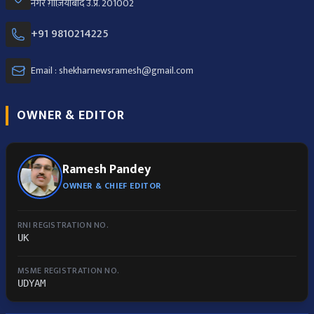
नगर ग़ाज़ियाबाद उ.प्र. 201002
+91 9810214225
Email : shekharnewsramesh@gmail.com
OWNER & EDITOR
Ramesh Pandey
OWNER & CHIEF EDITOR
RNI REGISTRATION NO.
UK
MSME REGISTRATION NO.
UDYAM