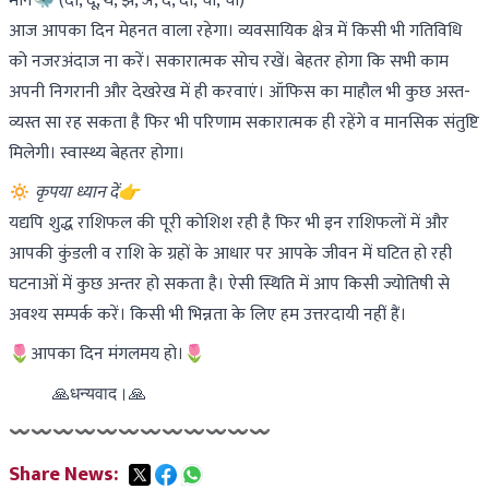
मीन🐳 (दी, दू, थ, झ, ञ, दे, दो, चा, ची)
आज आपका दिन मेहनत वाला रहेगा। व्यवसायिक क्षेत्र में किसी भी गतिविधि
को नजरअंदाज ना करें। सकारात्मक सोच रखें। बेहतर होगा कि सभी काम
अपनी निगरानी और देखरेख में ही करवाएं। ऑफिस का माहौल भी कुछ अस्त-
व्यस्त सा रह सकता है फिर भी परिणाम सकारात्मक ही रहेंगे व मानसिक संतुष्टि
मिलेगी। स्वास्थ्य बेहतर होगा।
🔅
कृपया ध्यान दें👉
यद्यपि शुद्ध राशिफल की पूरी कोशिश रही है फिर भी इन राशिफलों में और
आपकी कुंडली व राशि के ग्रहों के आधार पर आपके जीवन में घटित हो रही
घटनाओं में कुछ अन्तर हो सकता है। ऐसी स्थिति में आप किसी ज्योतिषी से
अवश्य सम्पर्क करें। किसी भी भिन्नता के लिए हम उत्तरदायी नहीं हैं।
🌷आपका दिन मंगलमय हो।🌷
    🙏धन्यवाद।🙏
〰〰〰〰〰〰〰〰〰〰〰〰
Share News: