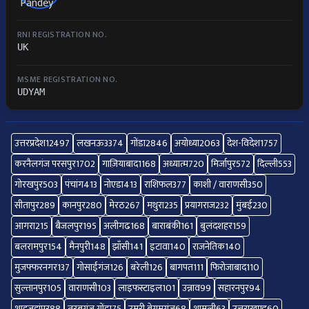
RNI REGISTRATION NO.
UK
MSME REGISTRATION NO.
UDYAM
उत्तरप्रदेश
12497
लखनऊ
3374
गोंडा
2846
अयोध्या
2063
देश-विदेश
1757
करनैलगंज परसपुर
1702
गाज़ियाबाद
1168
अध्यात्म
720
मिर्जापुर
572
दिल्ली
553
गोरखपुर
503
पंचांग
413
नोएडा
413
राशिफल
377
काशी / वाराणसी
350
सीतापुर
289
कानपुर
280
मेरठ
267
मथुरा
235
प्रयागराज
232
मुंबई
230
आगरा
215
बैजलपुर
195
अलीगढ
168
बाराबंकी
161
बुलंदशहर
159
बलरामपुर
154
मैनपुरी
148
झाँसी
141
इटावा
140
राजनेतिक
140
मुजफ्फरनगर
137
गोसाईंगंज
126
बरेली
126
बागपत
111
फिरोजाबाद
110
सुल्तानपुर
105
वाराणसी
103
लाइफस्टाइल
101
उन्नाव
99
सहारनपुर
94
शाहजहांपुर
88
तरबगंज गोंडा
75
उमरी बेगमगंज
68
शामली
63
उत्तराखण्ड
60