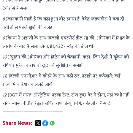
7
)करीमगंज होगा श्रीभूमि; असम सरकार ने बदला जिले का नाम, रविन्द्रनाथ
टैगौर से है संबंध
8
)जानकारी मिली है कि बढ़ा हुआ वोट हमारा है; देवेंद्र फडणवीस ने बता दी
नतीजों से पहले खुशी की वजह
9
)केन्या ने अडाणी के साथ बिजली-एयरपोर्ट डील रद्द की, अमेरिका में रिश्वत के
आरोप के बाद फैसला लिया, ₹21,422 करोड़ की डील थी
10
)"पुतिन की अमेरिका और ब्रिटेन को चेतावनी, कहा- जिन देशों ने यूक्रेन को
हथियार मुहैया कराए वो खुद को सुरक्षित न समझें
11
) दिल्ली-एनसीआर में कोहरे के साथ बढ़ी ठंड, पहाड़ों पर बर्फबारी; कई
राज्यों में बारिश का अलर्ट जारी
12
)BGT में भारत-ऑस्ट्रेलिया पहला टेस्ट, टॉस कुछ देर में होगा, यहां कभी नहीं
हारे कंगारू, नीतीश रेड्‌डी-हार्षित राणा डेब्यू करेंगे; कोहली ने कैप दी
=============================
Share News: