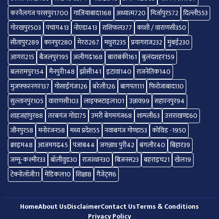
करनैलगंज परसपुर
1700
गाज़ियाबाद
1168
अध्यात्म
720
मिर्जापुर
572
दिल्ली
553
गोरखपुर
503
पंचांग
413
नोएडा
413
राशिफल
377
काशी / वाराणसी
350
सीतापुर
289
कानपुर
280
मेरठ
267
मथुरा
235
प्रयागराज
232
मुंबई
230
आगरा
215
बैजलपुर
195
अलीगढ
168
बाराबंकी
161
बुलंदशहर
159
बलरामपुर
154
मैनपुरी
148
झाँसी
141
इटावा
140
राजनेतिक
140
मुजफ्फरनगर
137
गोसाईंगंज
126
बरेली
126
बागपत
111
फिरोजाबाद
110
सुल्तानपुर
105
वाराणसी
103
लाइफस्टाइल
101
उन्नाव
99
सहारनपुर
94
शाहजहांपुर
88
तरबगंज गोंडा
75
उमरी बेगमगंज
68
शामली
63
उत्तराखण्ड
60
जौनपुर
58
मनोरंजन
58
मध्य प्रदेश
55
नवाबगंज गोण्डा
53
कोविड -19
50
क्राइम
48
आजमगढ़
45
पंजाब
44
जगन्नाथ पुरी
42
बंगलौर
40
बिहार
39
जम्मू-कश्मीर
33
बॉलीवुड
30
राजस्थान
30
बिज़नस
23
बहराइच
21
खेल
19
टेक्नोलॉजी
11
मेडिकल
10
शिक्षा
8
गैजेट्स
6
Home
About Us
Disclaimer
Contact Us
Terms & Conditions
Privacy Policy