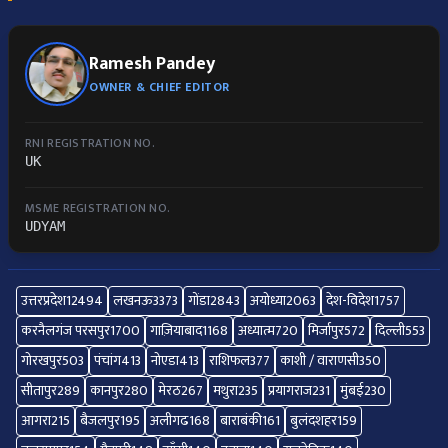
Ramesh Pandey
OWNER & CHIEF EDITOR
RNI REGISTRATION NO.
UK
MSME REGISTRATION NO.
UDYAM
उत्तरप्रदेश
12494
लखनऊ
3373
गोंडा
2843
अयोध्या
2063
देश-विदेश
1757
करनैलगंज परसपुर
1700
गाज़ियाबाद
1168
अध्यात्म
720
मिर्जापुर
572
दिल्ली
553
गोरखपुर
503
पंचांग
413
नोएडा
413
राशिफल
377
काशी / वाराणसी
350
सीतापुर
289
कानपुर
280
मेरठ
267
मथुरा
235
प्रयागराज
231
मुंबई
230
आगरा
215
बैजलपुर
195
अलीगढ
168
बाराबंकी
161
बुलंदशहर
159