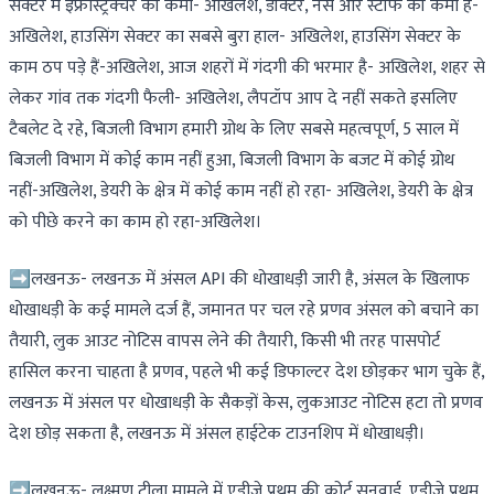
सेक्टर में इंफ्रास्ट्रक्चर की कमी- अखिलेश, डॉक्टर, नर्स और स्टॉफ की कमी है-
अखिलेश, हाउसिंग सेक्टर का सबसे बुरा हाल- अखिलेश, हाउसिंग सेक्टर के
काम ठप पड़े हैं-अखिलेश, आज शहरों में गंदगी की भरमार है- अखिलेश, शहर से
लेकर गांव तक गंदगी फैली- अखिलेश, लैपटॉप आप दे नहीं सकते इसलिए
टैबलेट दे रहे, बिजली विभाग हमारी ग्रोथ के लिए सबसे महत्वपूर्ण, 5 साल में
बिजली विभाग में कोई काम नहीं हुआ, बिजली विभाग के बजट में कोई ग्रोथ
नहीं-अखिलेश, डेयरी के क्षेत्र में कोई काम नहीं हो रहा- अखिलेश, डेयरी के क्षेत्र
को पीछे करने का काम हो रहा-अखिलेश।
➡लखनऊ- लखनऊ में अंसल API की धोखाधड़ी जारी है, अंसल के खिलाफ
धोखाधड़ी के कई मामले दर्ज हैं, जमानत पर चल रहे प्रणव अंसल को बचाने का
तैयारी, लुक आउट नोटिस वापस लेने की तैयारी, किसी भी तरह पासपोर्ट
हासिल करना चाहता है प्रणव, पहले भी कई डिफाल्टर देश छोड़कर भाग चुके हैं,
लखनऊ में अंसल पर धोखाधड़ी के सैकड़ों केस, लुकआउट नोटिस हटा तो प्रणव
देश छोड़ सकता है, लखनऊ में अंसल हाईटेक टाउनशिप में धोखाधड़ी।
➡लखनऊ- लक्ष्मण टीला मामले में एडीजे प्रथम की कोर्ट सुनवाई, एडीजे प्रथम