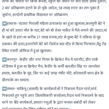
तरफ की जमीनों पर किया कब्जा, स्कूल की जमीन पर बना डाली अवैध दुकानें,
2 बार अतिक्रमण हटाने के हो चुके आदेश, 58 लाख रुपए का लग चुका है
जुर्माना, हल्दोनी प्राथमिक विद्यायल पर अतिक्रमण.
➡हाथरस- घंटाघर निवासी महिला हत्याकांड का हुआ खुलासा,कलयुगी बेटे ने
ही मां को उतारा मौत के घाट,बेटे को थी शेयर मार्केट में पैसे लगाने की आदत,मां
के खाते से हारा था करीब 27 लाख रुपया,डांट से छुब्द बेटे ने तकिया से मुंह
दबाकर की हत्या,हत्यारोपी बेटे को रोडवेज बस स्टैंड से किया गिरफ्तार,मेंडू रोड
स्थित एसपी ऑफिस में हुआ खुलासा।
➡कानपुर- केडीए और नगर निगम के क्रिकेट मैच में मारपीट, ग्रीन पार्क
स्टेडियम में हुआ था क्रिकेट मैच, केडीए के कर्मी बलजीत सिंह पर जानलेवा
हमला, बलजीत के मुंह, सिर पर कई जगह गंभीर चोटे, कोतवाली थाना क्षेत्र के
ग्रीनपार्क का मामला.
➡संभल- भाकियू (असली) के कार्यकर्ताओं ने निकाला पैदल मार्च,मार्च
निकालते हुए पहुंचे अपर जिलाधिकारी कार्यालय,पैदल मार्च निकालने के बाद
धरने पर बैठे कार्यकर्ता,आवारा पशुओं के द्वारा फसल बर्बादी को लेकर