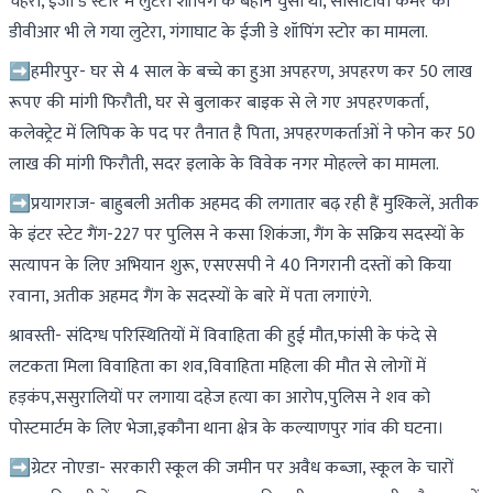
चेहरा, ईजी डे स्टोर में लुटेरा शॉपिंग के बहाने घुसा था, सीसीटीवी कैमरे का
डीवीआर भी ले गया लुटेरा, गंगाघाट के ईजी डे शॉपिंग स्टोर का मामला.
➡हमीरपुर- घर से 4 साल के बच्चे का हुआ अपहरण, अपहरण कर 50 लाख
रूपए की मांगी फिरौती, घर से बुलाकर बाइक से ले गए अपहरणकर्ता,
कलेक्ट्रेट में लिपिक के पद पर तैनात है पिता, अपहरणकर्ताओं ने फोन कर 50
लाख की मांगी फिरौती, सदर इलाके के विवेक नगर मोहल्ले का मामला.
➡प्रयागराज- बाहुबली अतीक अहमद की लगातार बढ़ रही हैं मुश्किलें, अतीक
के इंटर स्टेट गैंग-227 पर पुलिस ने कसा शिकंजा, गैंग के सक्रिय सदस्यों के
सत्यापन के लिए अभियान शुरू, एसएसपी ने 40 निगरानी दस्तों को किया
रवाना, अतीक अहमद गैंग के सदस्यों के बारे में पता लगाएंगे.
श्रावस्ती- संदिग्ध परिस्थितियों में विवाहिता की हुई मौत,फांसी के फंदे से
लटकता मिला विवाहिता का शव,विवाहिता महिला की मौत से लोगों में
हड़कंप,ससुरालियों पर लगाया दहेज हत्या का आरोप,पुलिस ने शव को
पोस्टमार्टम के लिए भेजा,इकौना थाना क्षेत्र के कल्याणपुर गांव की घटना।
➡ग्रेटर नोएडा- सरकारी स्कूल की जमीन पर अवैध कब्जा, स्कूल के चारों