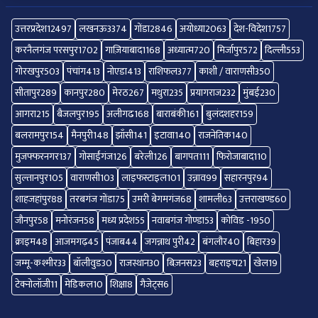
उत्तरप्रदेश
12497
लखनऊ
3374
गोंडा
2846
अयोध्या
2063
देश-विदेश
1757
करनैलगंज परसपुर
1702
गाज़ियाबाद
1168
अध्यात्म
720
मिर्जापुर
572
दिल्ली
553
गोरखपुर
503
पंचांग
413
नोएडा
413
राशिफल
377
काशी / वाराणसी
350
सीतापुर
289
कानपुर
280
मेरठ
267
मथुरा
235
प्रयागराज
232
मुंबई
230
आगरा
215
बैजलपुर
195
अलीगढ
168
बाराबंकी
161
बुलंदशहर
159
बलरामपुर
154
मैनपुरी
148
झाँसी
141
इटावा
140
राजनेतिक
140
मुजफ्फरनगर
137
गोसाईंगंज
126
बरेली
126
बागपत
111
फिरोजाबाद
110
सुल्तानपुर
105
वाराणसी
103
लाइफस्टाइल
101
उन्नाव
99
सहारनपुर
94
शाहजहांपुर
88
तरबगंज गोंडा
75
उमरी बेगमगंज
68
शामली
63
उत्तराखण्ड
60
जौनपुर
58
मनोरंजन
58
मध्य प्रदेश
55
नवाबगंज गोण्डा
53
कोविड -19
50
क्राइम
48
आजमगढ़
45
पंजाब
44
जगन्नाथ पुरी
42
बंगलौर
40
बिहार
39
जम्मू-कश्मीर
33
बॉलीवुड
30
राजस्थान
30
बिज़नस
23
बहराइच
21
खेल
19
टेक्नोलॉजी
11
मेडिकल
10
शिक्षा
8
गैजेट्स
6