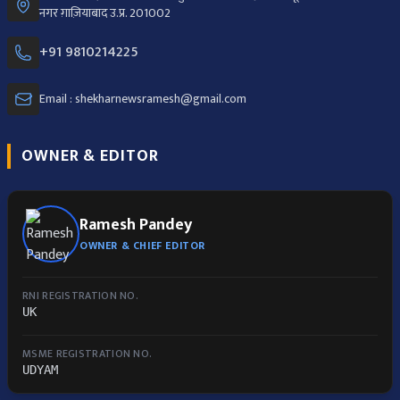
नगर ग़ाज़ियाबाद उ.प्र. 201002
+91 9810214225
Email : shekharnewsramesh@gmail.com
OWNER & EDITOR
Ramesh Pandey
OWNER & CHIEF EDITOR
RNI REGISTRATION NO.
UK
MSME REGISTRATION NO.
UDYAM