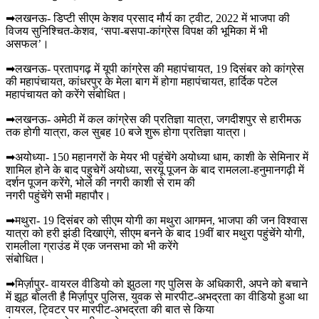
➡लखनऊ- डिप्टी सीएम केशव प्रसाद मौर्य का ट्वीट, 2022 में भाजपा की
विजय सुनिश्चित-केशव, ‘सपा-बसपा-कांग्रेस विपक्ष की भूमिका में भी
असफल’।
➡लखनऊ- प्रतापगढ़ में यूपी कांग्रेस की महापंचायत, 19 दिसंबर को कांग्रेस
की महापंचायत, कांधरपुर के मेला बाग में होगा महापंचायत, हार्दिक पटेल
महापंचायत को करेंगे संबोधित।
➡लखनऊ- अमेठी में कल कांग्रेस की प्रतिज्ञा यात्रा, जगदीशपुर से हारीमऊ
तक होगी यात्रा, कल सुबह 10 बजे शुरू होगा प्रतिज्ञा यात्रा।
➡अयोध्या- 150 महानगरों के मेयर भी पहुंचेंगे अयोध्या धाम, काशी के सेमिनार में
शामिल होने के बाद पहुचेगें अयोध्या, सरयू पूजन के बाद रामलला-हनुमानगढ़ी में
दर्शन पूजन करेंगे, भोले की नगरी काशी से राम की
नगरी पहुंचेंगे सभी महापौर।
➡मथुरा- 19 दिसंबर को सीएम योगी का मथुरा आगमन, भाजपा की जन विश्वास
यात्रा को हरी झंडी दिखाएंगे, सीएम बनने के बाद 19वीं बार मथुरा पहुंचेंगे योगी,
रामलीला ग्राउंड में एक जनसभा को भी करेंगे
संबोधित।
➡मिर्ज़ापुर- वायरल वीडियो को झुठला गए पुलिस के अधिकारी, अपने को बचाने
में झूठ बोलती है मिर्ज़ापुर पुलिस, युवक से मारपीट-अभद्रता का वीडियो हुआ था
वायरल, ट्विटर पर मारपीट-अभद्रता की बात से किया