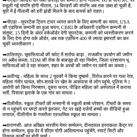
➡नोएडा- बिल्डरों की जब्त करोड़ों की सम्पत्ति होगी नीलाम, रेरा से जारी RC पर
वसूली गई संपत्ति होगी नीलाम, 34 बिल्डरों की संपत्ति अब तक ज़ब्त हो चुकी है,
यूपी में ई नीलामी को हरी झंडी मिलने के बाद बायर्स को राहत।
➡नोएडा - सुपरटेक ट्विन टावर ध्वस्त करने के लिए कम्पनी का चयन, USA
की एडफिस कम्पनी का हुआ चयन, CBRI के अधिकारी एडफिन कम्पनी से
संतुष्ट, 15 दिनों के अंदर वर्कऑर्डर देगी सुपरटेक, कम्पनी को ध्वस्तीकरण करने
के लिए देना होगा वर्क ऑर्डर, अब तक एडफिन 400 से ज़्यादा इमारतों का कर
चुकी ध्वस्तीकरण।
➡ललितपुर- भूमाफियाओं की चपेट में सर्राफ बाड़ा , राजकीय उपयोग की जमीन
पर अबैध कब्जा, SDM की रोक के बाबजूद हो रहा निर्माण, जिला प्रशासन भू
माफियाओं को दे रहा संरक्षण, शहर के अरबों की जमीन पर दबंगों का कब्जा।
➡अलीगढ़ - महिला के साथ 2 युवकों ने किया दुष्कर्म , विरोध करने पर गला रेता,
महिला गंभीर घायल, शोर-शराबे पर खेत के आसपास से लोग पहुंचे, पुलिस ने 1
आरोपी को किया गिरफ्तार, दूसरा फरार, पीड़ित महिला को अस्पताल में कराया
भर्ती, पिसावा इलाके के एक गांव का मामला।
➡पीलीभीत- स्कूल टीचरों की मनमानी से स्कूली बच्चे परेशान, टीचरों के समय
से न पहुंचने पर घण्टो करते इंतजार, गेट पर खड़े दर्जनों बच्चों का वीडियो हुआ
वायरल, पीलीभीत के गजरौला प्राथमिक स्कूल का मामला।
➡वाराणसी- आज अखिल भारतीय मेयर सम्मेलन, दीनदयाल हस्तकला केंद्र पर
होगा सम्मेलन, कुछ देर में सीएम योगी आदित्यनाथ पहुंचेंगे, स्मार्ट सिटी और
विकास कार्यों पर होगी चर्चा।