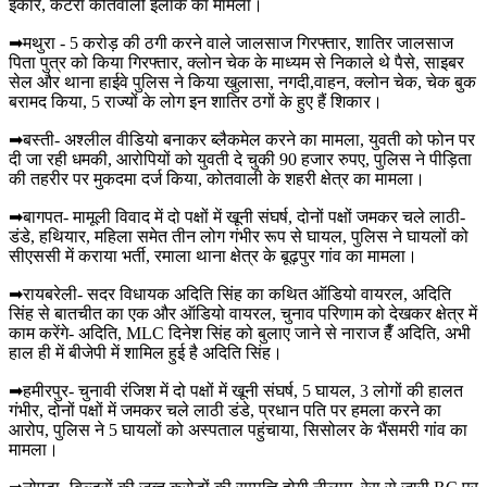
इंकार, कटरा कोतवाली इलाके का मामला।
➡मथुरा - 5 करोड़ की ठगी करने वाले जालसाज गिरफ्तार, शातिर जालसाज
पिता पुत्र को किया गिरफ्तार, क्लोन चेक के माध्यम से निकाले थे पैसे, साइबर
सेल और थाना हाईवे पुलिस ने किया खुलासा, नगदी,वाहन, क्लोन चेक, चेक बुक
बरामद किया, 5 राज्यों के लोग इन शातिर ठगों के हुए हैं शिकार।
➡बस्ती- अश्लील वीडियो बनाकर ब्लैकमेल करने का मामला, युवती को फोन पर
दी जा रही धमकी, आरोपियों को युवती दे चुकी 90 हजार रुपए, पुलिस ने पीड़िता
की तहरीर पर मुकदमा दर्ज किया, कोतवाली के शहरी क्षेत्र का मामला।
➡बागपत- मामूली विवाद में दो पक्षों में खूनी संघर्ष, दोनों पक्षों जमकर चले लाठी-
डंडे, हथियार, महिला समेत तीन लोग गंभीर रूप से घायल, पुलिस ने घायलों को
सीएससी में कराया भर्ती, रमाला थाना क्षेत्र के बूढ़पुर गांव का मामला।
➡रायबरेली- सदर विधायक अदिति सिंह का कथित ऑडियो वायरल, अदिति
सिंह से बातचीत का एक और ऑडियो वायरल, चुनाव परिणाम को देखकर क्षेत्र में
काम करेंगे- अदिति, MLC दिनेश सिंह को बुलाए जाने से नाराज हैँ अदिति, अभी
हाल ही में बीजेपी में शामिल हुई है अदिति सिंह।
➡हमीरपुर- चुनावी रंजिश में दो पक्षों में खूनी संघर्ष, 5 घायल, 3 लोगों की हालत
गंभीर, दोनों पक्षों में जमकर चले लाठी डंडे, प्रधान पति पर हमला करने का
आरोप, पुलिस ने 5 घायलों को अस्पताल पहुंचाया, सिसोलर के भैंसमरी गांव का
मामला।