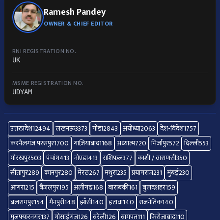
Ramesh Pandey
OWNER & CHIEF EDITOR
RNI REGISTRATION NO.
UK
MSME REGISTRATION NO.
UDYAM
उत्तरप्रदेश
12494
लखनऊ
3373
गोंडा
2843
अयोध्या
2063
देश-विदेश
1757
करनैलगंज परसपुर
1700
गाज़ियाबाद
1168
अध्यात्म
720
मिर्जापुर
572
दिल्ली
553
गोरखपुर
503
पंचांग
413
नोएडा
413
राशिफल
377
काशी / वाराणसी
350
सीतापुर
289
कानपुर
280
मेरठ
267
मथुरा
235
प्रयागराज
231
मुंबई
230
आगरा
215
बैजलपुर
195
अलीगढ
168
बाराबंकी
161
बुलंदशहर
159
बलरामपुर
154
मैनपुरी
148
झाँसी
140
इटावा
140
राजनेतिक
140
मुजफ्फरनगर
137
गोसाईंगंज
126
बरेली
126
बागपत
111
फिरोजाबाद
110