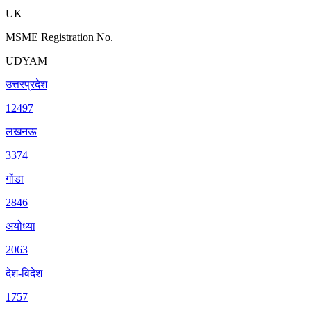
UK
MSME Registration No.
UDYAM
उत्तरप्रदेश
12497
लखनऊ
3374
गोंडा
2846
अयोध्या
2063
देश-विदेश
1757