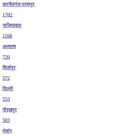
करनैलगंज परसपुर
1702
गाज़ियाबाद
1168
अध्यात्म
720
मिर्जापुर
572
दिल्ली
553
गोरखपुर
503
पंचांग