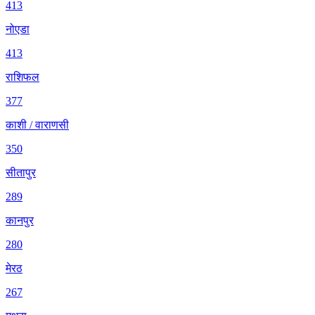
413
नोएडा
413
राशिफल
377
काशी / वाराणसी
350
सीतापुर
289
कानपुर
280
मेरठ
267