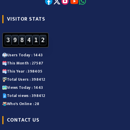
VISITOR STATS
3
9
8
4
1
2
Users Today : 1443
This Month : 27587
This Year : 398405
Total Users : 398412
Views Today : 1443
Total views : 398412
Who's Online : 28
CONTACT US