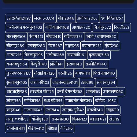
उत्तरप्रदेश
12497
लखनऊ
3374
गोंडा
2846
अयोध्या
2063
देश-विदेश
1757
करनैलगंज परसपुर
1702
गाज़ियाबाद
1168
अध्यात्म
720
मिर्जापुर
572
दिल्ली
553
गोरखपुर
503
पंचांग
413
नोएडा
413
राशिफल
377
काशी / वाराणसी
350
सीतापुर
289
कानपुर
280
मेरठ
267
मथुरा
235
प्रयागराज
232
मुंबई
230
आगरा
215
बैजलपुर
195
अलीगढ
168
बाराबंकी
161
बुलंदशहर
159
बलरामपुर
154
मैनपुरी
148
झाँसी
141
इटावा
140
राजनेतिक
140
मुजफ्फरनगर
137
गोसाईंगंज
126
बरेली
126
बागपत
111
फिरोजाबाद
110
सुल्तानपुर
105
वाराणसी
103
लाइफस्टाइल
101
उन्नाव
99
सहारनपुर
94
शाहजहांपुर
88
तरबगंज गोंडा
75
उमरी बेगमगंज
68
शामली
63
उत्तराखण्ड
60
जौनपुर
58
मनोरंजन
58
मध्य प्रदेश
55
नवाबगंज गोण्डा
53
कोविड -19
50
क्राइम
48
आजमगढ़
45
पंजाब
44
जगन्नाथ पुरी
42
बंगलौर
40
बिहार
39
जम्मू-कश्मीर
33
बॉलीवुड
30
राजस्थान
30
बिज़नस
23
बहराइच
21
खेल
19
टेक्नोलॉजी
11
मेडिकल
10
शिक्षा
8
गैजेट्स
6