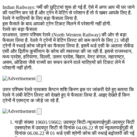
Indian Railways: गर्मी की छुट्टियां शुरू हो गई हैं. ऐसे में अगर आप भी घर जाने
की प्लानिंग कर रहे हैं और ट्रेन में वेटिंग से परेशान हैं तो ये खबर आपके लिए है.
रेलवे ने यात्रियों के लिए बड़ा फैसला लिया है.
इस फैसले के बाद आपको ट्रेन टिकट मिलने में परेशानी नहीं होगी.
रेलवे का बड़ा फैसला
दरअसल, उत्‍तर पश्च‍िम रेलवे (North Western Railway) की ओर से बड़ा
फैसला ल‍िया है. रेलवे ने ट्रेनों में वेट‍िंग ल‍िस्‍ट को कम करने के ल‍िए 21 जोड़ी
ट्रेनों में स्‍थाई कोच जोड़ने का फैसला ल‍िया है. इसमें थर्ड एसी के अलावा सेकेंड
एसी और द्व‍ितीय कुर्सीयान के कोच की व्‍यवस्‍था की जा रही है. इससे राजस्‍थान,
मध्‍य प्रदेश, हर‍ियाणा, द‍िल्ली, उत्‍तर प्रदेश, ब‍िहार, वेस्‍ट बंगाल, महाराष्‍ट्र,
असम, ओड‍िसा जैसे राज्‍यों का सफर करने वाले यात्र‍ियों को टिकट लेने में
परेशानी नहीं होगी.
उत्तर पश्चिम रेलवे प्रवक्‍ता कैप्टन शशि किरण इस पर जांकरी देते हुए बताया कि
रेलवे ने लंबी वेटिंग लिस्ट को देखते हुए ये फैसला लिया है. आइए देखते हैं किन
ट्रेनों में एक्स्ट्रा क जोड़े जा रहे हैं.
गाड़ी संख्या 19601/19602: उदयपुर सिटी-न्यूजलपाईगुडी-उदयपुर सिटी
एक्सप्रेस में उदयपुर सिटी से दिनांक 04.06.22 से एवं न्यूजलपाईगुडी से
दिनांक 06.06.22 से 01 थर्ड एसी श्रेणी कोच की स्थाई बढ़ोत्‍तरी की गई