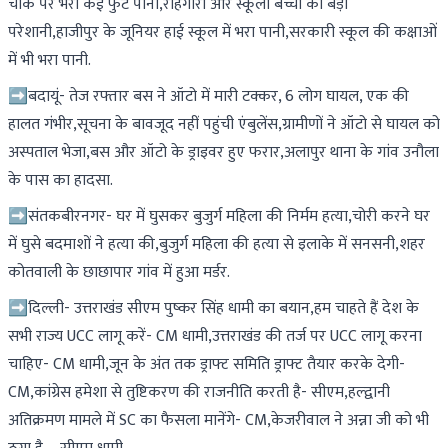
चौक पर भरा कई फुट पानी,राहगीरों और स्कूली बच्चों को बड़ी
परेशानी,हाजीपुर के जूनियर हाई स्कूल में भरा पानी,सरकारी स्कूल की कक्षाओं
में भी भरा पानी.
➡️बदायूं- तेज रफ्तार बस ने ऑटो में मारी टक्कर, 6 लोग घायल, एक की
हालत गंभीर,सूचना के बावजूद नहीं पहुंची एंबुलेंस,ग्रामीणों ने ऑटो से घायल को
अस्पताल भेजा,बस और ऑटो के ड्राइवर हुए फरार,अलापुर थाना के गांव उनौला
के पास का हादसा.
➡️संतकबीरनगर- घर में घुसकर बुजुर्ग महिला की निर्मम हत्या,चोरी करने घर
में घुसे बदमाशों ने हत्या की,बुजुर्ग महिला की हत्या से इलाके में सनसनी,शहर
कोतवाली के छाछापार गांव में हुआ मर्डर.
➡️दिल्ली- उत्तराखंड सीएम पुष्कर सिंह धामी का बयान,हम चाहते हैं देश के
सभी राज्य UCC लागू करें- CM धामी,उत्तराखंड की तर्ज पर UCC लागू करना
चाहिए- CM धामी,जून के अंत तक ड्राफ्ट समिति ड्राफ्ट तैयार करके देगी-
CM,कांग्रेस हमेशा से तुष्टिकरण की राजनीति करती है- सीएम,हल्द्वानी
अतिक्रमण मामले में SC का फैसला मानेंगे- CM,केजरीवाल ने अन्ना जी को भी