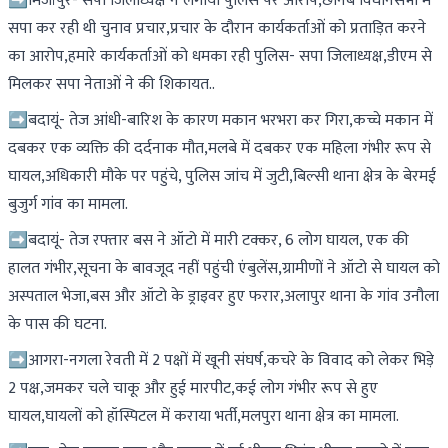
➡️मिर्जापुर- सपा जिलाध्यक्ष ने लगाया पुलिस पर आरोप,छानबे विधानसभा में
सपा कर रही थी चुनाव प्रचार,प्रचार के दौरान कार्यकर्ताओं को प्रताड़ित करने
का आरोप,हमारे कार्यकर्ताओं को धमका रही पुलिस- सपा जिलाध्यक्ष,डीएम से
मिलकर सपा नेताओं ने की शिकायत..
➡️बदायूं- तेज आंधी-बारिश के कारण मकान भरभरा कर गिरा,कच्चे मकान में
दबकर एक व्यक्ति की दर्दनाक मौत,मलबे में दबकर एक महिला गंभीर रूप से
घायल,अधिकारी मौके पर पहुंचे, पुलिस जांच में जुटी,बिल्सी थाना क्षेत्र के बेरमई
बुजुर्ग गांव का मामला.
➡️बदायूं- तेज रफ्तार बस ने ऑटो में मारी टक्कर, 6 लोग घायल, एक की
हालत गंभीर,सूचना के बावजूद नहीं पहुंची एंबुलेंस,ग्रामीणों ने ऑटो से घायल को
अस्पताल भेजा,बस और ऑटो के ड्राइवर हुए फरार,अलापुर थाना के गांव उनौला
के पास की घटना.
➡️आगरा-नगला रेवती में 2 पक्षों में खूनी संघर्ष,कचरे के विवाद को लेकर भिड़े
2 पक्ष,जमकर चले चाकू और हुई मारपीट,कई लोग गंभीर रूप से हुए
घायल,घायलों को हॉस्पिटल में कराया भर्ती,मलपुरा थाना क्षेत्र का मामला.