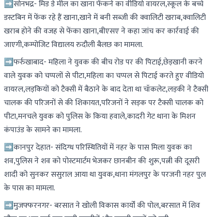
➡️सोनभद्र- मिड डे मील का खाना फेंकने का वीडियो वायरल,स्कूल के बच्चे
डस्टबिन में फेंक रहे हैं खाना,खाने में बनी सब्जी की क्वालिटी खराब,क्वालिटी
खराब होने की वजह से फेंका खाना,बीएसए ने कहा जांच कर कार्रवाई की
जाएगी,कम्पोजिट विद्यालय रुदौली बैलछ का मामला.
➡️फर्रुखाबाद- महिला ने युवक की बीच रोड पर की पिटाई,छेड़खानी करने
वाले युवक को चप्पलों से पीटा,महिला का चप्पल से पिटाई करते हुए वीडियो
वायरल,लड़कियों को टैक्सी में बैठाने के बाद देता था चॉकलेट,लड़की ने टैक्सी
चालक की परिजनों से की शिकायत,परिजनों ने सड़क पर टैक्सी चालक को
पीटा,मनचले युवक को पुलिस के किया हवाले,कादरी गेट थाना के मिशन
कंपाउंड के सामने का मामला.
➡️कानपुर देहात- संदिग्ध परिस्थितियों में नहर के पास मिला युवक का
शव,पुलिस ने शव को पोस्टमार्टम भेजकर छानबीन की शुरू,पत्नी की दूसरी
शादी को सुनकर ससुराल आया था युवक,थाना मंगलपुर के परजनी नहर पुल
के पास का मामला.
➡️मुजफ्फरनगर- बरसात ने खोली विकास कार्यों की पोल,बरसात में शिव