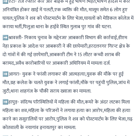
➡️एटा- तेज रफ्तार कार और बाइक में हुई भीषण भिड़ंत,भीषण हादसे में कार
अनियंत्रित होकर खाई में पलटी,एक व्यक्ति की मौत, मासूम समेत 6 लोग हुए
घायल,पुलिस ने शव को पोस्टमार्टम के लिए भेजा,घायलों को मेडिकल कॉलेज में
कराया भर्ती,पिलुआ थाना के हाईवे स्थित गुलाब पुर गांव की घटना.
➡️श्रावस्ती- निकाय चुनाव के मद्देनजर आबकारी विभाग की कार्रवाई,डीएम
नेहा प्रकाश के आदेश पर आबकारी ने की छापेमारी,हरदत्तनगर गिरन्ट क्षेत्र के
दो गांवों में की गई छापेमारी,आबकारी टीम ने 15 लीटर कच्ची शराब की
बरामद,अवैध कारोबारियों पर आबकारी अधिनियम में मामला दर्ज.
➡️आगरा- युवक ने फांसी लगाकर की आत्महत्या,युवक की मौके पर हुई
मौत,ग्रह कलेश के चलते युवक ने लगाई फांसी,मौके पर पहुंची पुलिस,जांच में
जुटी,थाना शाहगंज के चौकी सराय ख्वाजा का मामला.
➡️हापुड़- संदिग्ध परिस्थितियों में महिला की मौत,कमरे के अंदर लटका मिला
महिला का शव,महिला के परिजनों ने लगाया हत्या का आरोप,महिला की हत्या
करने का ससुरालियों पर आरोप,पुलिस ने शव को पोस्टमार्टम के लिए भेजा,ग़ढ़
कोतवाली के नयागांव इनायतपुर का मामला.