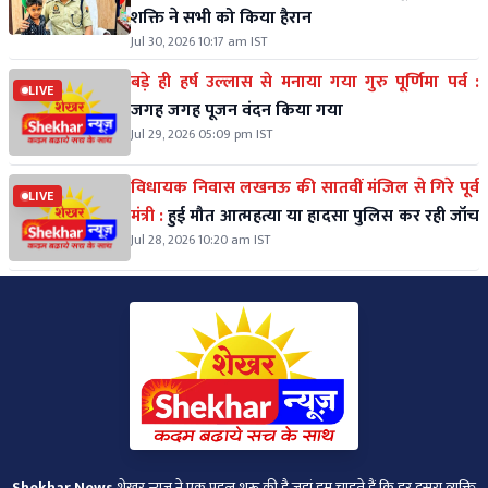
शक्ति ने सभी को किया हैरान
Jul 30, 2026 10:17 am IST
बड़े ही हर्ष उल्लास से मनाया गया गुरु पूर्णिमा पर्व :
LIVE
जगह जगह पूजन वंदन किया गया
Jul 29, 2026 05:09 pm IST
विधायक निवास लखनऊ की सातवीं मंजिल से गिरे पूर्व
LIVE
मंत्री :
हुई मौत आत्महत्या या हादसा पुलिस कर रही जॉच
Jul 28, 2026 10:20 am IST
Shekhar News
शेखर न्‍यूज ने एक पहल शुरू की है जहां हम चाहते हैं कि हर दूसरा व्‍यक्ति