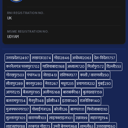
RNI REGISTRATION NO.
UK
MSME REGISTRATION NO.
UDYAM
उत्तरप्रदेश
12497
लखनऊ
3374
गोंडा
2846
अयोध्या
2063
देश-विदेश
1757
करनैलगंज परसपुर
1702
गाज़ियाबाद
1168
अध्यात्म
720
मिर्जापुर
572
दिल्ली
553
गोरखपुर
503
पंचांग
413
नोएडा
413
राशिफल
377
काशी / वाराणसी
350
सीतापुर
289
कानपुर
280
मेरठ
267
मथुरा
235
प्रयागराज
232
मुंबई
230
आगरा
215
बैजलपुर
195
अलीगढ
168
बाराबंकी
161
बुलंदशहर
159
बलरामपुर
154
मैनपुरी
148
झाँसी
141
इटावा
140
राजनेतिक
140
मुजफ्फरनगर
137
गोसाईंगंज
126
बरेली
126
बागपत
111
फिरोजाबाद
110
सुल्तानपुर
105
वाराणसी
103
लाइफस्टाइल
101
उन्नाव
99
सहारनपुर
94
शाहजहांपुर
88
तरबगंज गोंडा
75
उमरी बेगमगंज
68
शामली
63
उत्तराखण्ड
60