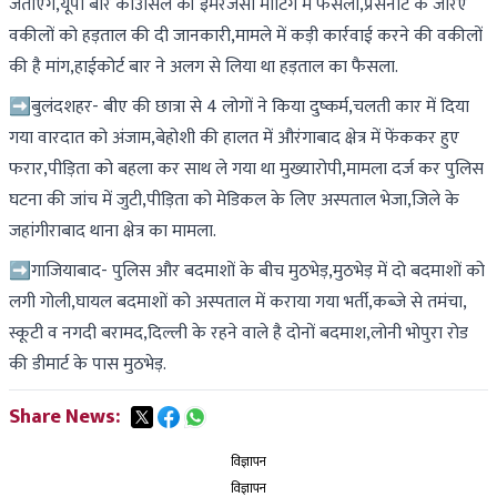
जताएंगे,यूपी बार काउंसिल की इमरजेंसी मीटिंग में फैसला,प्रेसनोट के जरिए
वकीलों को हड़ताल की दी जानकारी,मामले में कड़ी कार्रवाई करने की वकीलों
की है मांग,हाईकोर्ट बार ने अलग से लिया था हड़ताल का फैसला.
➡️बुलंदशहर- बीए की छात्रा से 4 लोगों ने किया दुष्कर्म,चलती कार में दिया
गया वारदात को अंजाम,बेहोशी की हालत में औरंगाबाद क्षेत्र में फेंककर हुए
फरार,पीड़िता को बहला कर साथ ले गया था मुख्यारोपी,मामला दर्ज कर पुलिस
घटना की जांच में जुटी,पीड़िता को मेडिकल के लिए अस्पताल भेजा,जिले के
जहांगीराबाद थाना क्षेत्र का मामला.
➡️गाजियाबाद- पुलिस और बदमाशों के बीच मुठभेड़,मुठभेड़ में दो बदमाशों को
लगी गोली,घायल बदमाशों को अस्पताल में कराया गया भर्ती,कब्जे से तमंचा,
स्कूटी व नगदी बरामद,दिल्ली के रहने वाले है दोनों बदमाश,लोनी भोपुरा रोड
की डीमार्ट के पास मुठभेड़.
Share News:
विज्ञापन
विज्ञापन