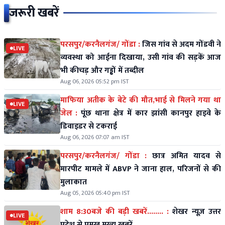
जरूरी खबरें
परसपुर/करनैलगंज/ गोंडा :
जिस गांव से अदम गोंडवी ने
LIVE
व्यवस्था को आईना दिखाया, उसी गांव की सड़कें आज
भी कीचड़ और गड्ढों में तब्दील
Aug 06, 2026 05:52 pm IST
माफिया अतीक के बेटे की मौत,भाई से मिलने गया था
LIVE
जेल :
पूंछ थाना क्षेत्र में कार झांसी कानपुर हाइवे के
डिवाइडर से टकराई
Aug 06, 2026 07:07 am IST
परसपुर/करनैलगंज/ गोंडा :
छात्र अमित यादव से
मारपीट मामले में ABVP ने जाना हाल, परिजनों से की
मुलाकात
Aug 05, 2026 05:40 pm IST
शाम 8:30बजे की बड़ी खबरें........ :
शेखर न्यूज़ उत्तर
LIVE
प्रदेश से प्रमुख मुख्य खबरें