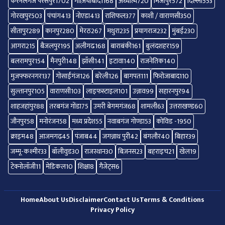
करनैलगंज परसपुर
1702
गाज़ियाबाद
1168
अध्यात्म
720
मिर्जापुर
572
दिल्ली
553
गोरखपुर
503
पंचांग
413
नोएडा
413
राशिफल
377
काशी / वाराणसी
350
सीतापुर
289
कानपुर
280
मेरठ
267
मथुरा
235
प्रयागराज
232
मुंबई
230
आगरा
215
बैजलपुर
195
अलीगढ
168
बाराबंकी
161
बुलंदशहर
159
बलरामपुर
154
मैनपुरी
148
झाँसी
141
इटावा
140
राजनेतिक
140
मुजफ्फरनगर
137
गोसाईंगंज
126
बरेली
126
बागपत
111
फिरोजाबाद
110
सुल्तानपुर
105
वाराणसी
103
लाइफस्टाइल
101
उन्नाव
99
सहारनपुर
94
शाहजहांपुर
88
तरबगंज गोंडा
75
उमरी बेगमगंज
68
शामली
63
उत्तराखण्ड
60
जौनपुर
58
मनोरंजन
58
मध्य प्रदेश
55
नवाबगंज गोण्डा
53
कोविड -19
50
क्राइम
48
आजमगढ़
45
पंजाब
44
जगन्नाथ पुरी
42
बंगलौर
40
बिहार
39
जम्मू-कश्मीर
33
बॉलीवुड
30
राजस्थान
30
बिज़नस
23
बहराइच
21
खेल
19
टेक्नोलॉजी
11
मेडिकल
10
शिक्षा
8
गैजेट्स
6
Home
About Us
Disclaimer
Contact Us
Terms & Conditions
Privacy Policy