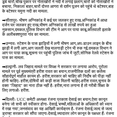
डूबे चारों,चीख पुकार पर गोताखोरों ने नदी में लगाई छलांग,चारों को गोताखोरों ने
बचाया, निकाला बाहर,चारों दोस्त आगरा से दर्शन पूजन को पहुंचे थे बटेश्वर,बाह
के बटेश्वर यमुना नदी का मामला.
➡सीतापुर- भीषण अग्निकांड में कई घर जलकर हुए राख,अग्निकांड में आधा
दर्जन घर जलकर हुए राख,भीषण अग्निकांड से लाखों रुपये का हुआ
नुकसान,दमकल,पुलिस विभाग की टीम ने आग पर पाया काबू,कोतवाली इलाके
के अलीबक्शपुरवा गांव का मामला.
➡उन्नाव- स्टेशन के पास झाड़ियों में लगी भीषण आग,अप-डाउन लाइन के बीच
झाड़ी में लगी आग,आग जलती देख मालगाड़ी ट्रेन भी रुक गई,दमकल विभाग ने
आग पर पाय़ा काबू,सूचना पर पहुंची पुलिस जांच में जुटी,सोनिक रेलवे स्टेशन के
पास का मामला.
➡हल्द्वानी- लव जिहाद मामले पर विपक्ष ने सरकार पर लगाया आरोप, पुरोला
मामले पर पूर्व मुख्यमंत्री हरीश रावत का बयान,राजनीतिक दलों का कर्तव्य
सौहार्दपूर्ण माहौल कायम हो- हरीश,सरकार को चाहिए की निर्दोष को पीड़ा नहीं
होनी चाहिए- हरीश,दोषियों को कड़ी सजा मिलनी चाहिए-हरीश रावत,चुनाव के
वक्त "जिहाद" का नारा ठीक नहीं है- हरीश,नारा लगाना है तो गरीबी शिक्षा के
लिए लगाओ- हरीश.
➡दिल्ली- UCC कमेटी अध्यक्षा रंजना प्रकाश देसाई का बयान,ऐसा कानून
बनेगा जो सभी को स्वीकार होगा- देसाई,'बच्चों,महिलाओं के अधिकारों को ध्यान
में रखा गया',जनसंवाद का यह आखिरी कार्यक्रम है- रंजना देसाई,जल्द से जल्द
ड्राफ्ट सरकार को सौंपा जाएगा-देसाई,ज्यादातर लोग कानून के पक्षधर हैं- रंजना