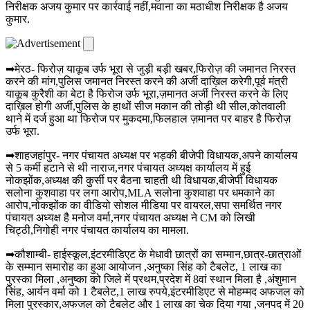
निरीक्षक अजय कुमार पर कार्रवाई नहीं,मवाना का मठाधीश निरीक्षक है अजय
कुमार.
➡मेरठ- फिरोज़ याकूब उर्फ भूरा से जुड़ी बड़ी खबर,फिरोज़ की जमानत निरस्त
करने की मांग,पुलिस जमानत निरस्त करने की अर्जी दाख़िल करेगी,पूर्व मंत्री
याकूब कुरैशी का बेटा है फिरोज उर्फ भूरा,ज़मानत अर्जी निरस्त करने के लिए
दाख़िल होगी अर्जी,पुलिस के हाथों सीज मकान की तोड़ी थी सील,कोतवाली
थाने में दर्ज हुआ था फिरोज पर मुकदमा,फिलहाल ज़मानत पर बाहर है फिरोज़
उर्फ भूरा.
➡शाहजहांपुर- नगर पंचायत अध्यक्ष पर भड़की बीजेपी विधायक,अपने कार्यालय
से 5 कर्मी हटाने से थी नाराज,नगर पंचायत अध्यक्ष कार्यालय में हुई
नोकझोंक,अध्यक्ष की कुर्सी पर बैठना चाहती थी विधायक,बीजेपी विधायक
सलोना कुशवाहा पर लगा आरोप,MLA सलोना कुशवाहा पर धमकाने का
आरोप,नोकझोंक का वीडियो सोशल मीडिया पर वायरल,सपा समर्थित नगर
पंचायत अध्यक्ष है मनोज वर्मा,नगर पंचायत अध्यक्ष ने CM को लिखी
चिट्ठी,निगोही नगर पंचायत कार्यालय का मामला.
➡कौशाम्बी- हाईस्कूल,इंटरमीडिएट के मेधावी छात्रों का सम्मान,छात्र-छात्राओं
के सम्मान समारोह का हुआ आयोजन ,अनुष्का सिंह को टैबलेट, 1 लाख का
पुरस्का मिला ,अनुष्का को जिले में प्रथम,प्रदेश में 8वां स्थान मिला है ,अंशुमान
सिंह, आर्यन वर्मा को 1 टैबलेट,1 लाख रुपये,इंटरमीडिएट से मोहम्मद अफजल को
मिला पुरस्कार,अफजल को टैबलेट और 1 लाख का चेक दिया गया ,जनपद में 20