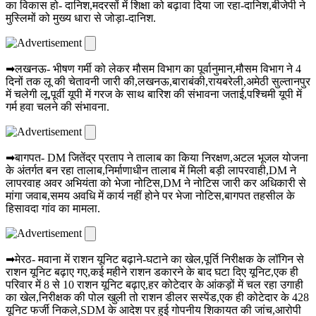
का विकास हो- दानिश,मदरसों में शिक्षा को बढ़ावा दिया जा रहा-दानिश,बीजेपी ने
मुस्लिमों को मुख्य धारा से जोड़ा-दानिश.
➡लखनऊ- भीषण गर्मी को लेकर मौसम विभाग का पूर्वानुमान,मौसम विभाग ने 4
दिनों तक लू की चेतावनी जारी की,लखनऊ,बाराबंकी,रायबरेली,अमेठी सुल्तानपुर
में चलेगी लू,पूर्वी यूपी में गरज के साथ बारिश की संभावना जताई,पश्चिमी यूपी में
गर्म हवा चलने की संभावना.
➡बागपत- DM जितेंद्र प्रताप ने तालाब का किया निरक्षण,अटल भूजल योजना
के अंतर्गत बन रहा तालाब,निर्माणाधीन तालाब में मिली बड़ी लापरवाही,DM ने
लापरवाह अवर अभियंता को भेजा नोटिस,DM ने नोटिस जारी कर अधिकारी से
मांगा जवाब,समय अवधि में कार्य नहीं होने पर भेजा नोटिस,बागपत तहसील के
हिसावदा गांव का मामला.
➡मेरठ- मवाना में राशन यूनिट बढ़ाने-घटाने का खेल,पूर्ति निरीक्षक के लॉगिन से
राशन यूनिट बढ़ाए गए,कई महीने राशन डकारने के बाद घटा दिए यूनिट,एक ही
परिवार में 8 से 10 राशन यूनिट बढ़ाए,हर कोटेदार के आंकड़ों में चल रहा उगाही
का खेल,निरीक्षक की पोल खुली तो राशन डीलर सस्पेंड,एक ही कोटेदार के 428
यूनिट फर्जी निकले,SDM के आदेश पर हुई गोपनीय शिकायत की जांच,आरोपी