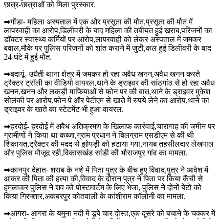
छात्र-छात्राओं को मिला पुरस्कार.
➡गोंडा- महिला अस्पताल में एक और प्रसूता की मौत,प्रसूता की मौत में
लापरवाही का आरोप,डिलीवरी के बाद महिला की तबीयत हुई खराब,परिजनों का
डॉक्टर स्वास्थ्य कर्मियों पर आरोप,लापरवाही को लेकर अस्पताल में जमकर
बवाल,मौके पर पुलिस परिजनों को शांत कराने में जुटी,कल हुई डिलीवरी के बाद
24 घंटे में हुई मौत.
➡बदायूं- उघैती थाना क्षेत्र में जमकर हो रहा अवैध खनन,अवैध खनन करते
ट्रैक्टर ट्रॉली का वीडियो वायरल,थाने के ड्राइवर की सांठगांठ से हो रहा अवैध
खनन,खनन और लकड़ी माफियाओं से फोन पर की बात,थाने के ड्राइवर मुकेश
सोलंकी पर आरोप,फोन पे और पेटीएम से खाते में रुपये लेने का आरोप,थाने का
ड्राइवर के खाते का स्टेटमेंट भी हुआ वायरल.
➡हरदोई- हरदोई में अवैध अतिक्रमण के खिलाफ कार्रवाई,चारागाह की जमीन पर
ग्रामीणों ने किया था कब्जा,ग्राम प्रधान ने बिलग्राम एसडीएम से की थी
शिकायत,ट्रैक्टर की मदद से झोपड़ी को हटाया गया,नायब तहसीलदार लेखपाल
और पुलिस मौजूद रही,विकासखंड सांडी की भौराजपुर गांव का मामला.
➡कानपुर देहात- शराब के नशे में पिता पुत्र के बीच हुए विवाद,पुत्र ने आवेश में
आकर की पिता की हत्या की,विवाद के दौरान पुत्र ने पिता पर किया कैंची से
हमलाकर पुलिस ने शव को पोस्टमार्टम के लिए भेजा, पुलिस ने दोनों बेटों को
किया गिरफ्तार,अकबरपुर कोतवाली के कांशीराम कॉलोनी का मामला.
➡आगरा- आगरा के यमुना नदी में डूबे चार दोस्त,एक दूसरे को बचाने के चक्कर में