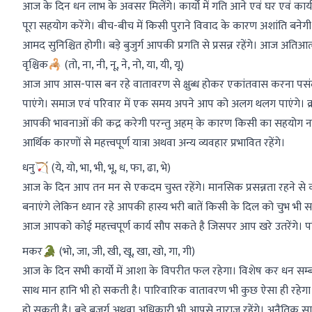
आज के दिन धन लाभ के अवसर मिलेंगे। कार्यो में गति आने एवं घर एवं कार्य क्ष
पूरा सहयोग करेंगे। बीच-बीच में किसी पुराने विवाद के कारण अशांति बनेगी फिर 
आमद सुनिश्चित होगी। बड़े बुजुर्ग आपकी प्रगति से प्रसन्न रहेंगे। आज अतिआ
वृश्चिक🦂 (तो, ना, नी, नू, ने, नो, या, यी, यू)
आज आप आस-पास बन रहे वातावरण से क्षुब्ध होकर एकांतवास करना पसंद क
पाएंगे। समाज एवं परिवार में एक समय अपने आप को अलग थलग पाएंगे। क्रो
आपकी भावनाओं की कद्र करेगी परन्तु अहम् के कारण किसी का सहयोग नहीं
आर्थिक कारणों से महत्त्वपूर्ण यात्रा अथवा अन्य व्यवहार प्रभावित रहेंगे।
धनु🏹 (ये, यो, भा, भी, भू, ध, फा, ढा, भे)
आज के दिन आप तन मन से एकदम चुस्त रहेंगे। मानसिक प्रसन्नता रहने से 
बनाएंगे लेकिन ध्यान रहे आपकी हास्य भरी बातें किसी के दिल को चुभ भी सकती
आज आपको कोई महत्त्वपूर्ण कार्य सौप सकते है जिसपर आप खरे उतरेंगे। परिव
मकर🐊 (भो, जा, जी, खी, खू, खा, खो, गा, गी)
आज के दिन सभी कार्यो में आशा के विपरीत फल रहेगा। विशेष कर धन सम्बंधित 
साथ मान हानि भी हो सकती है। पारिवारिक वातावरण भी कुछ ऐसा ही रहेगा। क
हो सकती है। बड़े बुजुर्ग अथवा अधिकारी भी आपसे नाराज रहेंगे। अनैतिक सा