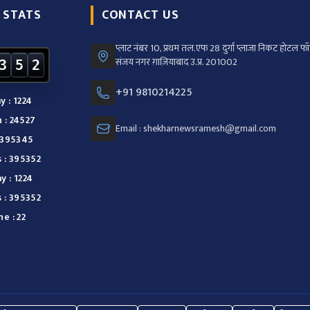
 STATS
CONTACT US
प्लाट नंबर 10, प्रथम तल.एफ 28 दुर्गा प्लाजा निकट होटल फॉर
संजय नगर ग़ाज़ियाबाद उ.प्र. 201002
3
5
2
+91 9810214225
y : 1224
 : 24527
Email : shekharnewsramesh@gmail.com
: 395345
s : 395352
y : 1224
s : 395352
e : 22