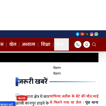
नस
|
खेल
|
अध्यात्म
|
शिक्षा
|
अन्य
विज्ञापन
विज्ञापन
जरूरी खबरें
माफिया अतीक के बेटे की मौत,भाई
LIVE
से मिलने गया था जेल :
पूंछ थाना
माचार सुनें