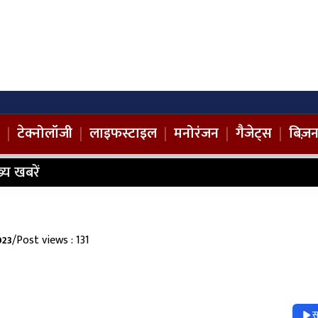
|
टेक्नोलॉजी
|
लाइफस्टाइल
|
मनोरंजन
|
गैजेट्स
|
बिज़
ख्य खबरें
/
Post views : 131
023
स