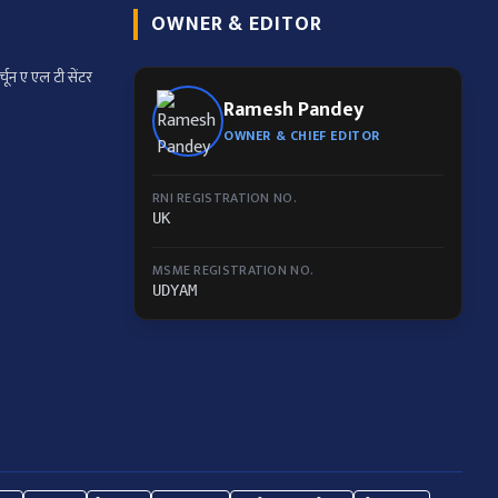
OWNER & EDITOR
्चून ए एल टी सेंटर
Ramesh Pandey
OWNER & CHIEF EDITOR
RNI REGISTRATION NO.
UK
MSME REGISTRATION NO.
UDYAM