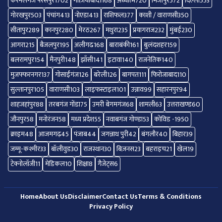
करनैलगंज परसपुर
1702
गाज़ियाबाद
1168
अध्यात्म
720
मिर्जापुर
572
दिल्ली
553
गोरखपुर
503
पंचांग
413
नोएडा
413
राशिफल
377
काशी / वाराणसी
350
सीतापुर
289
कानपुर
280
मेरठ
267
मथुरा
235
प्रयागराज
232
मुंबई
230
आगरा
215
बैजलपुर
195
अलीगढ
168
बाराबंकी
161
बुलंदशहर
159
बलरामपुर
154
मैनपुरी
148
झाँसी
141
इटावा
140
राजनेतिक
140
मुजफ्फरनगर
137
गोसाईंगंज
126
बरेली
126
बागपत
111
फिरोजाबाद
110
सुल्तानपुर
105
वाराणसी
103
लाइफस्टाइल
101
उन्नाव
99
सहारनपुर
94
शाहजहांपुर
88
तरबगंज गोंडा
75
उमरी बेगमगंज
68
शामली
63
उत्तराखण्ड
60
जौनपुर
58
मनोरंजन
58
मध्य प्रदेश
55
नवाबगंज गोण्डा
53
कोविड -19
50
क्राइम
48
आजमगढ़
45
पंजाब
44
जगन्नाथ पुरी
42
बंगलौर
40
बिहार
39
जम्मू-कश्मीर
33
बॉलीवुड
30
राजस्थान
30
बिज़नस
23
बहराइच
21
खेल
19
टेक्नोलॉजी
11
मेडिकल
10
शिक्षा
8
गैजेट्स
6
Home
About Us
Disclaimer
Contact Us
Terms & Conditions
Privacy Policy