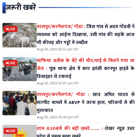
जरूरी खबरें
परसपुर/करनैलगंज/ गोंडा :
जिस गांव से अदम गोंडवी ने
LIVE
व्यवस्था को आईना दिखाया, उसी गांव की सड़कें आज
भी कीचड़ और गड्ढों में तब्दील
Aug 06, 2026 05:52 pm IST
माफिया अतीक के बेटे की मौत,भाई से मिलने गया था
LIVE
जेल :
पूंछ थाना क्षेत्र में कार झांसी कानपुर हाइवे के
डिवाइडर से टकराई
Aug 06, 2026 07:07 am IST
परसपुर/करनैलगंज/ गोंडा :
छात्र अमित यादव से
मारपीट मामले में ABVP ने जाना हाल, परिजनों से की
मुलाकात
Aug 05, 2026 05:40 pm IST
शाम 8:30बजे की बड़ी खबरें........ :
शेखर न्यूज़ उत्तर
LIVE
प्रदेश से प्रमुख मुख्य खबरें