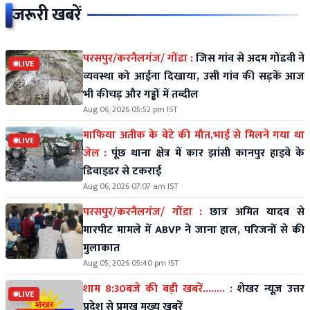
जरूरी खबरें
परसपुर/करनैलगंज/ गोंडा :
जिस गांव से अदम गोंडवी ने
LIVE
व्यवस्था को आईना दिखाया, उसी गांव की सड़कें आज
भी कीचड़ और गड्ढों में तब्दील
Aug 06, 2026 05:52 pm IST
माफिया अतीक के बेटे की मौत,भाई से मिलने गया था
LIVE
जेल :
पूंछ थाना क्षेत्र में कार झांसी कानपुर हाइवे के
डिवाइडर से टकराई
Aug 06, 2026 07:07 am IST
परसपुर/करनैलगंज/ गोंडा :
छात्र अमित यादव से
मारपीट मामले में ABVP ने जाना हाल, परिजनों से की
मुलाकात
Aug 05, 2026 05:40 pm IST
शाम 8:30बजे की बड़ी खबरें........ :
शेखर न्यूज़ उत्तर
LIVE
प्रदेश से प्रमुख मुख्य खबरें