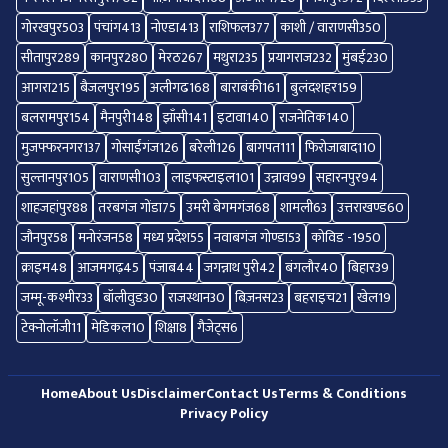
गोरखपुर
503
पंचांग
413
नोएडा
413
राशिफल
377
काशी / वाराणसी
350
सीतापुर
289
कानपुर
280
मेरठ
267
मथुरा
235
प्रयागराज
232
मुंबई
230
आगरा
215
बैजलपुर
195
अलीगढ
168
बाराबंकी
161
बुलंदशहर
159
बलरामपुर
154
मैनपुरी
148
झाँसी
141
इटावा
140
राजनेतिक
140
मुजफ्फरनगर
137
गोसाईंगंज
126
बरेली
126
बागपत
111
फिरोजाबाद
110
सुल्तानपुर
105
वाराणसी
103
लाइफस्टाइल
101
उन्नाव
99
सहारनपुर
94
शाहजहांपुर
88
तरबगंज गोंडा
75
उमरी बेगमगंज
68
शामली
63
उत्तराखण्ड
60
जौनपुर
58
मनोरंजन
58
मध्य प्रदेश
55
नवाबगंज गोण्डा
53
कोविड -19
50
क्राइम
48
आजमगढ़
45
पंजाब
44
जगन्नाथ पुरी
42
बंगलौर
40
बिहार
39
जम्मू-कश्मीर
33
बॉलीवुड
30
राजस्थान
30
बिज़नस
23
बहराइच
21
खेल
19
टेक्नोलॉजी
11
मेडिकल
10
शिक्षा
8
गैजेट्स
6
Home
About Us
Disclaimer
Contact Us
Terms & Conditions
Privacy Policy