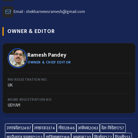
Email : shekharnewsramesh@gmail.com
OWNER & EDITOR
Ramesh Pandey
OWNER & CHIEF EDITOR
RNI REGISTRATION NO.
UK
MSME REGISTRATION NO.
UDYAM
उत्तरप्रदेश
12497
लखनऊ
3374
गोंडा
2846
अयोध्या
2063
देश-विदेश
1757
करनैलगंज परसपुर
1702
गाज़ियाबाद
1168
अध्यात्म
720
मिर्जापुर
572
दिल्ली
553