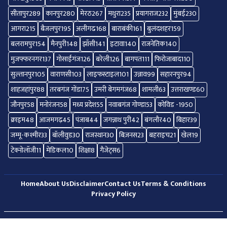
सीतापुर
289
कानपुर
280
मेरठ
267
मथुरा
235
प्रयागराज
232
मुंबई
230
आगरा
215
बैजलपुर
195
अलीगढ
168
बाराबंकी
161
बुलंदशहर
159
बलरामपुर
154
मैनपुरी
148
झाँसी
141
इटावा
140
राजनेतिक
140
मुजफ्फरनगर
137
गोसाईंगंज
126
बरेली
126
बागपत
111
फिरोजाबाद
110
सुल्तानपुर
105
वाराणसी
103
लाइफस्टाइल
101
उन्नाव
99
सहारनपुर
94
शाहजहांपुर
88
तरबगंज गोंडा
75
उमरी बेगमगंज
68
शामली
63
उत्तराखण्ड
60
जौनपुर
58
मनोरंजन
58
मध्य प्रदेश
55
नवाबगंज गोण्डा
53
कोविड -19
50
क्राइम
48
आजमगढ़
45
पंजाब
44
जगन्नाथ पुरी
42
बंगलौर
40
बिहार
39
जम्मू-कश्मीर
33
बॉलीवुड
30
राजस्थान
30
बिज़नस
23
बहराइच
21
खेल
19
टेक्नोलॉजी
11
मेडिकल
10
शिक्षा
8
गैजेट्स
6
Home
About Us
Disclaimer
Contact Us
Terms & Conditions
Privacy Policy
© 2026 All Right Reserved.
Shekhar News