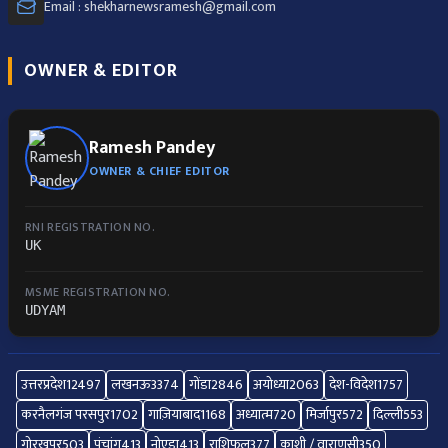
Email : shekharnewsramesh@gmail.com
OWNER & EDITOR
Ramesh Pandey
OWNER & CHIEF EDITOR
RNI REGISTRATION NO.
UK
MSME REGISTRATION NO.
UDYAM
उत्तरप्रदेश
12497
लखनऊ
3374
गोंडा
2846
अयोध्या
2063
देश-विदेश
1757
करनैलगंज परसपुर
1702
गाज़ियाबाद
1168
अध्यात्म
720
मिर्जापुर
572
दिल्ली
553
गोरखपुर
503
पंचांग
413
नोएडा
413
राशिफल
377
काशी / वाराणसी
350