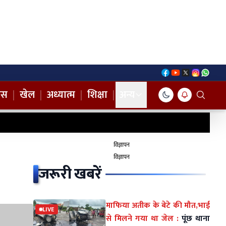
नस
|
खेल
|
अध्यात्म
|
शिक्षा
|
अन्य
विज्ञापन
विज्ञापन
जरूरी खबरें
माफिया अतीक के बेटे की मौत,भाई
LIVE
से मिलने गया था जेल :
पूंछ थाना