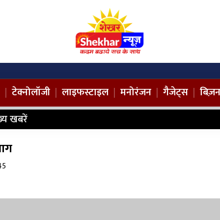
|
टेक्नोलॉजी
|
लाइफस्टाइल
|
मनोरंजन
|
गैजेट्स
|
बिज़
ख्य खबरें
 आग
45