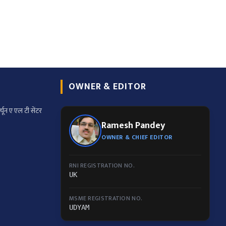
OWNER & EDITOR
्चून ए एल टी सेंटर
Ramesh Pandey
OWNER & CHIEF EDITOR
RNI REGISTRATION NO.
UK
MSME REGISTRATION NO.
UDYAM