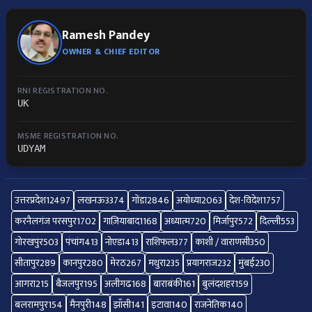
Ramesh Pandey
OWNER & CHIEF EDITOR
RNI REGISTRATION NO.
UK
MSME REGISTRATION NO.
UDYAM
उत्तरप्रदेश
12497
लखनऊ
3374
गोंडा
2846
अयोध्या
2063
देश-विदेश
1757
करनैलगंज परसपुर
1702
गाज़ियाबाद
1168
अध्यात्म
720
मिर्जापुर
572
दिल्ली
553
गोरखपुर
503
पंचांग
413
नोएडा
413
राशिफल
377
काशी / वाराणसी
350
सीतापुर
289
कानपुर
280
मेरठ
267
मथुरा
235
प्रयागराज
232
मुंबई
230
आगरा
215
बैजलपुर
195
अलीगढ
168
बाराबंकी
161
बुलंदशहर
159
बलरामपुर
154
मैनपुरी
148
झाँसी
141
इटावा
140
राजनेतिक
140