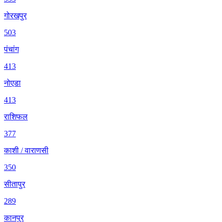
गोरखपुर
503
पंचांग
413
नोएडा
413
राशिफल
377
काशी / वाराणसी
350
सीतापुर
289
कानपुर