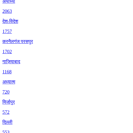
अयोध्या
2063
देश-विदेश
1757
करनैलगंज परसपुर
1702
गाज़ियाबाद
1168
अध्यात्म
720
मिर्जापुर
572
दिल्ली
553