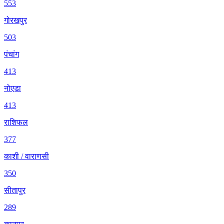
553
गोरखपुर
503
पंचांग
413
नोएडा
413
राशिफल
377
काशी / वाराणसी
350
सीतापुर
289