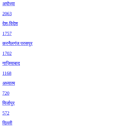
अयोध्या
2063
देश-विदेश
1757
करनैलगंज परसपुर
1702
गाज़ियाबाद
1168
अध्यात्म
720
मिर्जापुर
572
दिल्ली