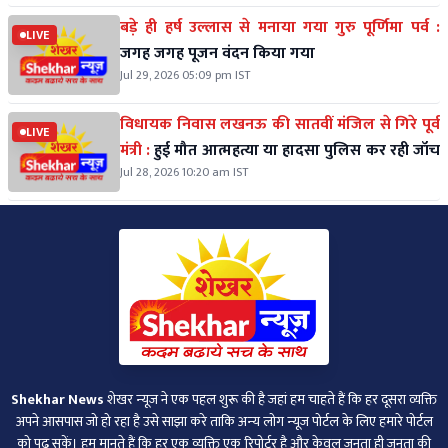
बड़े ही हर्ष उल्लास से मनाया गया गुरु पूर्णिमा पर्व :
LIVE
जगह जगह पूजन वंदन किया गया
Jul 29, 2026 05:09 pm IST
विधायक निवास लखनऊ की सातवीं मंजिल से गिरे पूर्व
LIVE
मंत्री :
हुई मौत आत्महत्या या हादसा पुलिस कर रही जॉच
Jul 28, 2026 10:20 am IST
Shekhar News
शेखर न्‍यूज ने एक पहल शुरू की है जहां हम चाहते हैं कि हर दूसरा व्‍यक्ति
अपने आसपास जो हो रहा है उसे साझा करे ताकि अन्‍य लोग न्‍यूज पोर्टल के लिए हमारे पोर्टल
को पढ़ सकें। हम मानते हैं कि हर एक व्यक्ति एक रिपोर्टर है और केवल जनता ही जनता की