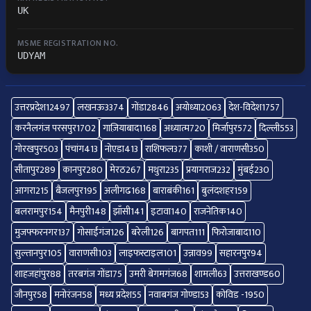
UK
MSME REGISTRATION NO.
UDYAM
उत्तरप्रदेश
12497
लखनऊ
3374
गोंडा
2846
अयोध्या
2063
देश-विदेश
1757
करनैलगंज परसपुर
1702
गाज़ियाबाद
1168
अध्यात्म
720
मिर्जापुर
572
दिल्ली
553
गोरखपुर
503
पंचांग
413
नोएडा
413
राशिफल
377
काशी / वाराणसी
350
सीतापुर
289
कानपुर
280
मेरठ
267
मथुरा
235
प्रयागराज
232
मुंबई
230
आगरा
215
बैजलपुर
195
अलीगढ
168
बाराबंकी
161
बुलंदशहर
159
बलरामपुर
154
मैनपुरी
148
झाँसी
141
इटावा
140
राजनेतिक
140
मुजफ्फरनगर
137
गोसाईंगंज
126
बरेली
126
बागपत
111
फिरोजाबाद
110
सुल्तानपुर
105
वाराणसी
103
लाइफस्टाइल
101
उन्नाव
99
सहारनपुर
94
शाहजहांपुर
88
तरबगंज गोंडा
75
उमरी बेगमगंज
68
शामली
63
उत्तराखण्ड
60
जौनपुर
58
मनोरंजन
58
मध्य प्रदेश
55
नवाबगंज गोण्डा
53
कोविड -19
50