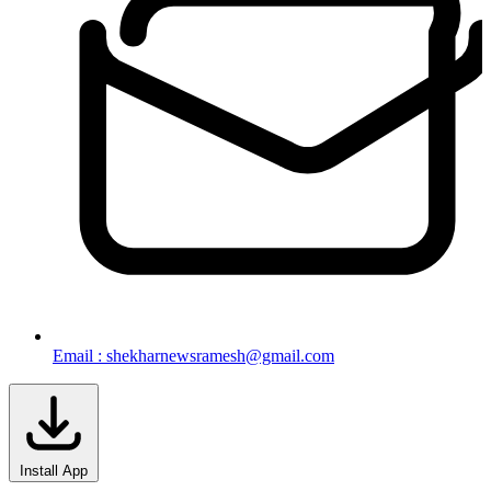
Email : shekharnewsramesh@gmail.com
Install App