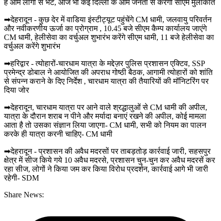
हैं आम लोगों से भेंट, आज भी कई दिल्ली के आम जनता से करेंगी सीएम मुलाकात
➡देहरादून - कुछ देर में वाडिया इंस्टीट्यूट पहुंचेंगे CM धामी, जलवायु परिवर्तन
और नवीकरणीय ऊर्जा का प्रोग्राम , 10.45 बजे सीएम कैम्प कार्यालय जाएंगे
CM धामी, हेलीसेवा का वर्चुअल शुभारंभ करेंगे सीएम धामी, 11 बजे हेलीसेवा का
वर्चुअल करेंगे शुभारंभ
➡हरिद्वार - त्योहारों-चारधाम यात्रा के मद्देज़र पुलिस प्रशासन एक्टिव, SSP
प्रमेन्द्र डोबाल ने आयोजित की अपराध गोष्ठी बैठक, आगामी त्योहारों को शांति
से संपन्न कराने के दिए निर्देश , चारधाम यात्रा की तैयारियों की मॉनिटरिंग पर
दिया जोर
➡देहरादून, चारधाम यात्रा पर आने वाले श्रद्धालुओं से CM धामी की अपील,
यात्रा के दौरान शराब न पीने और मर्यादा बनाएं रखने की अपील, कोई मामला
आता है तो उसका संज्ञान लिया जाएगा- CM धामी, सभी को नियम का पालन
करके ही यात्रा करनी चाहिए- CM धामी
➡देहरादून - प्रशासन की अवैध मदरसों पर ताबड़तोड़ कार्रवाई जारी, सहसपुर
क्षेत्र में सीज किये गये 10 अवैध मदरसे, प्रशासन चुन-चुन कर अवैध मदरसें कर
रहा सीज, लोगों ने किया जम कर किया विरोध प्रदर्शन, कार्रवाई आगे भी जारी
रहेगी- SDM
Share News: