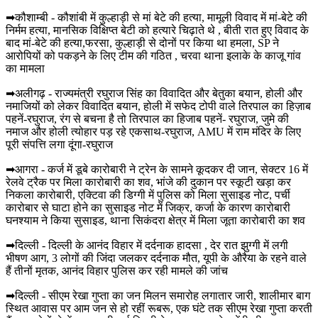
➡कौशाम्बी - कौशांबी में कुल्हाड़ी से मां बेटे की हत्या, मामूली विवाद में मां-बेटे की
निर्मम हत्या, मानसिक विक्षिप्त बेटी को हत्यारे चिढ़ाते थे , बीती रात हुए विवाद के
बाद मां-बेटे की हत्या,फरसा, कुल्हाड़ी से दोनों पर किया था हमला, SP ने
आरोपियों को पकड़ने के लिए टीम की गठित , चरवा थाना इलाके के काजू गांव
का मामला
➡अलीगढ़ - राज्यमंत्री रघुराज सिंह का विवादित और बेतुका बयान, होली और
नमाजियों को लेकर विवादित बयान, होली में सफेद टोपी वाले तिरपाल का हिज़ाब
पहनें-रघुराज, रंग से बचना है तो तिरपाल का हिजाब पहनें- रघुराज, जुमे की
नमाज और होली त्योहार पड़ रहे एकसाथ-रघुराज, AMU में राम मंदिर के लिए
पूरी संपत्ति लगा दूंगा-रघुराज
➡आगरा - कर्ज में डूबे कारोबारी ने ट्रेन के सामने कूदकर दी जान, सेक्टर 16 में
रेलवे ट्रैक पर मिला कारोबारी का शव, भांजे की दुकान पर स्कूटी खड़ा कर
निकला कारोबारी, एक्टिवा की डिग्गी में पुलिस को मिला सुसाइड नोट, पर्ची
कारोबार से घाटा होने का सुसाइड नोट में जिक्र, कर्जा के कारण कारोबारी
घनश्याम ने किया सुसाइड, थाना सिकंदरा क्षेत्र में मिला जूता कारोबारी का शव
➡दिल्ली - दिल्ली के आनंद विहार में दर्दनाक हादसा , देर रात झुग्गी में लगी
भीषण आग, 3 लोगों की जिंदा जलकर दर्दनाक मौत, यूपी के औरैया के रहने वाले
हैं तीनों मृतक, आनंद विहार पुलिस कर रही मामले की जांच
➡दिल्ली - सीएम रेखा गुप्ता का जन मिलन समारोह लगातार जारी, शालीमार बाग
स्थित आवास पर आम जन से हो रहीं रूबरू, एक घंटे तक सीएम रेखा गुप्ता करती