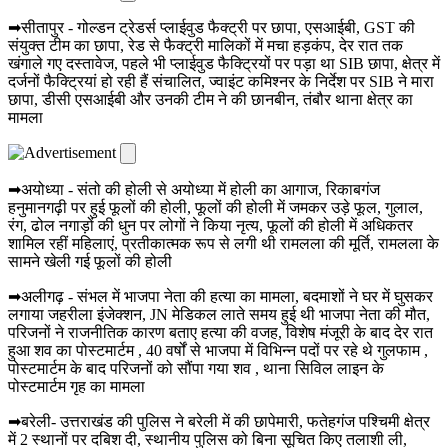
➡सीतापुर - गोल्डन ट्रेडर्स प्लाईवुड फैक्ट्री पर छापा, एसआईबी, GST की
संयुक्त टीम का छापा, रेड से फैक्ट्री मालिकों में मचा हड़कंप, देर रात तक
खंगाले गए दस्तावेज, पहले भी प्लाईवुड फैक्ट्रियों पर पड़ा था SIB छापा, क्षेत्र में
दर्जनों फैक्ट्रियां हो रही हैं संचालित, ज्वाइंट कमिश्नर के निर्देश पर SIB ने मारा
छापा, डीसी एसआईबी और उनकी टीम ने की छानबीन, तंबौर थाना क्षेत्र का
मामला
➡अयोध्या - संतो की होली से अयोध्या में होली का आगाज, रिकाबगंज
हनुमानगढ़ी पर हुई फूलों की होली, फूलों की होली में जमकर उड़े फूल, गुलाल,
रंग, ढोल नगाड़ों की धुन पर लोगों ने किया नृत्य, फूलों की होली में अधिकतर
शामिल रहीं महिलाएं, प्रतीकात्मक रूप से लगी थी रामलला की मूर्ति, रामलला के
सामने खेली गई फूलों की होली
➡अलीगढ़ - संभल में भाजपा नेता की हत्या का मामला, बदमाशों ने घर में घुसकर
लगाया जहरीला इंजेक्शन, JN मेडिकल लाते समय हुई थी भाजपा नेता की मौत,
परिजनों ने राजनीतिक कारण बताए हत्या की वजह, विशेष मंजूरी के बाद देर रात
हुआ शव का पोस्टमार्टम , 40 वर्षों से भाजपा में विभिन्न पदों पर रहे थे गुलफाम ,
पोस्टमार्टम के बाद परिजनों को सौंपा गया शव , थाना सिविल लाइन के
पोस्टमार्टम गृह का मामला
➡बरेली- उत्तराखंड की पुलिस ने बरेली में की छापेमारी, फतेहगंज पश्चिमी क्षेत्र
में 2 स्थानों पर दबिश दी, स्थानीय पुलिस को बिना सूचित किए तलाशी ली,