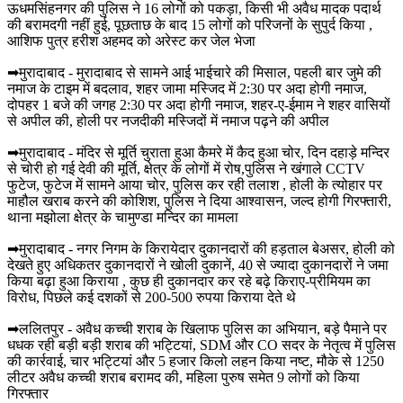
ऊधमसिंहनगर की पुलिस ने 16 लोगों को पकड़ा, किसी भी अवैध मादक पदार्थ
की बरामदगी नहीं हुई, पूछताछ के बाद 15 लोगों को परिजनों के सुपुर्द किया ,
आशिफ पुत्र हरीश अहमद को अरेस्ट कर जेल भेजा
➡मुरादाबाद - मुरादाबाद से सामने आई भाईचारे की मिसाल, पहली बार जुमे की
नमाज के टाइम में बदलाव, शहर जामा मस्जिद में 2:30 पर अदा होगी नमाज,
दोपहर 1 बजे की जगह 2:30 पर अदा होगी नमाज, शहर-ए-ईमाम ने शहर वासियों
से अपील की, होली पर नजदीकी मस्जिदों में नमाज पढ़ने की अपील
➡मुरादाबाद - मंदिर से मूर्ति चुराता हुआ कैमरे में कैद हुआ चोर, दिन दहाड़े मन्दिर
से चोरी हो गई देवी की मूर्ति, क्षेत्र के लोगों में रोष,पुलिस ने खंगाले CCTV
फुटेज, फुटेज में सामने आया चोर, पुलिस कर रही तलाश , होली के त्योहार पर
माहौल खराब करने की कोशिश, पुलिस ने दिया आश्वासन, जल्द होगी गिरफ्तारी,
थाना मझोला क्षेत्र के चामुण्डा मन्दिर का मामला
➡मुरादाबाद - नगर निगम के किरायेदार दुकानदारों की हड़ताल बेअसर, होली को
देखते हुए अधिकतर दुकानदारों ने खोली दुकानें, 40 से ज्यादा दुकानदारों ने जमा
किया बढ़ा हुआ किराया , कुछ ही दुकानदार कर रहे बढ़े किराए-प्रीमियम का
विरोध, पिछले कई दशकों से 200-500 रुपया किराया देते थे
➡ललितपुर - अवैध कच्ची शराब के खिलाफ पुलिस का अभियान, बड़े पैमाने पर
धधक रही बड़ी बड़ी शराब की भट्टियां, SDM और CO सदर के नेतृत्व में पुलिस
की कार्रवाई, चार भट्टियां और 5 हजार किलो लहन किया नष्ट, मौके से 1250
लीटर अवैध कच्ची शराब बरामद की, महिला पुरुष समेत 9 लोगों को किया
गिरफ्तार