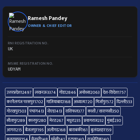
Ramesh Pandey
OWNER & CHIEF EDITOR
RNI REGISTRATION NO.
UK
MSME REGISTRATION NO.
UDYAM
उत्तरप्रदेश
12497
लखनऊ
3374
गोंडा
2846
अयोध्या
2063
देश-विदेश
1757
करनैलगंज परसपुर
1702
गाज़ियाबाद
1168
अध्यात्म
720
मिर्जापुर
572
दिल्ली
553
गोरखपुर
503
पंचांग
413
नोएडा
413
राशिफल
377
काशी / वाराणसी
350
सीतापुर
289
कानपुर
280
मेरठ
267
मथुरा
235
प्रयागराज
232
मुंबई
230
आगरा
215
बैजलपुर
195
अलीगढ
168
बाराबंकी
161
बुलंदशहर
159
बलरामपुर
154
मैनपुरी
148
झाँसी
141
इटावा
140
राजनेतिक
140