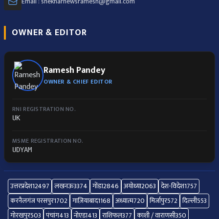
Email : shekharnewsramesh@gmail.com
OWNER & EDITOR
Ramesh Pandey
OWNER & CHIEF EDITOR
RNI REGISTRATION NO.
UK
MSME REGISTRATION NO.
UDYAM
उत्तरप्रदेश
12497
लखनऊ
3374
गोंडा
2846
अयोध्या
2063
देश-विदेश
1757
करनैलगंज परसपुर
1702
गाज़ियाबाद
1168
अध्यात्म
720
मिर्जापुर
572
दिल्ली
553
गोरखपुर
503
पंचांग
413
नोएडा
413
राशिफल
377
काशी / वाराणसी
350