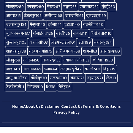
सीतापुर
289
कानपुर
280
मेरठ
267
मथुरा
235
प्रयागराज
232
मुंबई
230
आगरा
215
बैजलपुर
195
अलीगढ
168
बाराबंकी
161
बुलंदशहर
159
बलरामपुर
154
मैनपुरी
148
झाँसी
141
इटावा
140
राजनेतिक
140
मुजफ्फरनगर
137
गोसाईंगंज
126
बरेली
126
बागपत
111
फिरोजाबाद
110
सुल्तानपुर
105
वाराणसी
103
लाइफस्टाइल
101
उन्नाव
99
सहारनपुर
94
शाहजहांपुर
88
तरबगंज गोंडा
75
उमरी बेगमगंज
68
शामली
63
उत्तराखण्ड
60
जौनपुर
58
मनोरंजन
58
मध्य प्रदेश
55
नवाबगंज गोण्डा
53
कोविड -19
50
क्राइम
48
आजमगढ़
45
पंजाब
44
जगन्नाथ पुरी
42
बंगलौर
40
बिहार
39
जम्मू-कश्मीर
33
बॉलीवुड
30
राजस्थान
30
बिज़नस
23
बहराइच
21
खेल
19
टेक्नोलॉजी
11
मेडिकल
10
शिक्षा
8
गैजेट्स
6
Home
About Us
Disclaimer
Contact Us
Terms & Conditions
Privacy Policy
© 2026 All Right Reserved.
Shekhar News