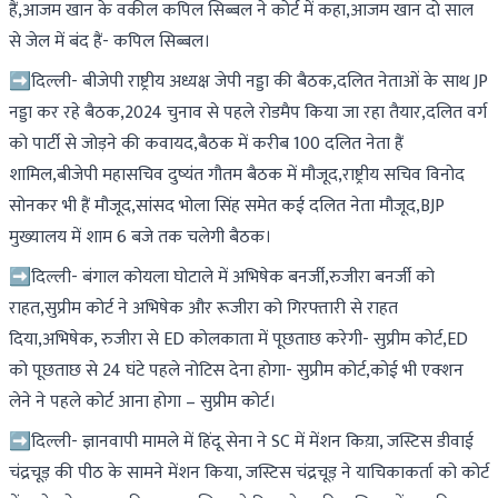
हैं,आजम खान के वकील कपिल सिब्बल ने कोर्ट में कहा,आजम खान दो साल
से जेल में बंद हैं- कपिल सिब्बल।
➡दिल्ली- बीजेपी राष्ट्रीय अध्यक्ष जेपी नड्डा की बैठक,दलित नेताओं के साथ JP
नड्डा कर रहे बैठक,2024 चुनाव से पहले रोडमैप किया जा रहा तैयार,दलित वर्ग
को पार्टी से जोड़ने की कवायद,बैठक में करीब 100 दलित नेता हैं
शामिल,बीजेपी महासचिव दुष्यंत गौतम बैठक में मौजूद,राष्ट्रीय सचिव विनोद
सोनकर भी हैं मौजूद,सांसद भोला सिंह समेत कई दलित नेता मौजूद,BJP
मुख्यालय में शाम 6 बजे तक चलेगी बैठक।
➡दिल्ली- बंगाल कोयला घोटाले में अभिषेक बनर्जी,रुजीरा बनर्जी को
राहत,सुप्रीम कोर्ट ने अभिषेक और रूजीरा को गिरफ्तारी से राहत
दिया,अभिषेक, रुजीरा से ED कोलकाता में पूछताछ करेगी- सुप्रीम कोर्ट,ED
को पूछताछ से 24 घंटे पहले नोटिस देना होगा- सुप्रीम कोर्ट,कोई भी एक्शन
लेने ने पहले कोर्ट आना होगा – सुप्रीम कोर्ट।
➡दिल्ली- ज्ञानवापी मामले में हिंदू सेना ने SC में मेंशन किय़ा, जस्टिस डीवाई
चंद्रचूड़ की पीठ के सामने मेंशन किया, जस्टिस चंद्रचूड़ ने याचिकाकर्ता को कोर्ट