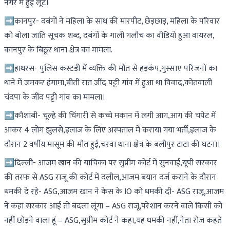
नगर में हुई लूट।
➡कानपुर- दबंगों ने महिला के साथ की मारपीट, छेड़छाड़, महिला के परिवार
को बोला जाति सूचक शब्द, दबंगों के गाली गलौच का वीडियो हुआ वायरल,
कानपुर के बिठूर थाना क्षेत्र का मामला.
➡हाथरस- पुलिस कस्टडी में व्यक्ति की मौत से हड़कंप,गुस्साए परिजनों का
थाने में जमकर हंगामा,बीती रात जींद पट्टी गांव में हुआ था विवाद,कोतवाली
चंदपा के जींद पट्टी गांव का मामला।
➡कौशांबी- चूल्हे की चिंगारी से कच्चे मकान में लगी आग,आग की चपेट में
आकर 4 लोग झुलसे,इलाज के लिए अस्पताल में कराया गया भर्ती,इलाज के
दौरान 2 वर्षीय मासूम की मौत हुई,चरवा थाना क्षेत्र के बलीपुर टाटा की घटना।
➡दिल्ली- आजम खान की याचिका पर सुप्रीम कोर्ट में सुनवाई,यूपी सरकार
की तरफ से ASG राजू की कोर्ट में दलील,आजम बयान दर्ज कराने के दौरान
धमकी दे रहे- ASG,आजम खान ने केस के IO को धमकी दी- ASG राजू,आजम
ने कहा सरकार आई तो बदला लूंगा – ASG राजू,परेशान करने वाले किसी को
नहीं छोड़ने वाला हूं – ASG,सुप्रीम कोर्ट ने कहा,यह धमकी नहीं,नेता रोज कहते