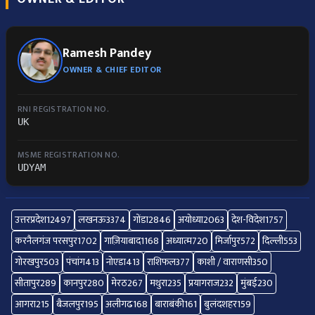
Ramesh Pandey
OWNER & CHIEF EDITOR
RNI REGISTRATION NO.
UK
MSME REGISTRATION NO.
UDYAM
उत्तरप्रदेश
12497
लखनऊ
3374
गोंडा
2846
अयोध्या
2063
देश-विदेश
1757
करनैलगंज परसपुर
1702
गाज़ियाबाद
1168
अध्यात्म
720
मिर्जापुर
572
दिल्ली
553
गोरखपुर
503
पंचांग
413
नोएडा
413
राशिफल
377
काशी / वाराणसी
350
सीतापुर
289
कानपुर
280
मेरठ
267
मथुरा
235
प्रयागराज
232
मुंबई
230
आगरा
215
बैजलपुर
195
अलीगढ
168
बाराबंकी
161
बुलंदशहर
159