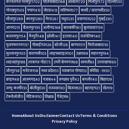
करनैलगंज परसपुर
1702
गाज़ियाबाद
1168
अध्यात्म
720
मिर्जापुर
572
दिल्ली
553
गोरखपुर
503
पंचांग
413
नोएडा
413
राशिफल
377
काशी / वाराणसी
350
सीतापुर
289
कानपुर
280
मेरठ
267
मथुरा
235
प्रयागराज
232
मुंबई
230
आगरा
215
बैजलपुर
195
अलीगढ
168
बाराबंकी
161
बुलंदशहर
159
बलरामपुर
154
मैनपुरी
148
झाँसी
141
इटावा
140
राजनेतिक
140
मुजफ्फरनगर
137
गोसाईंगंज
126
बरेली
126
बागपत
111
फिरोजाबाद
110
सुल्तानपुर
105
वाराणसी
103
लाइफस्टाइल
101
उन्नाव
99
सहारनपुर
94
शाहजहांपुर
88
तरबगंज गोंडा
75
उमरी बेगमगंज
68
शामली
63
उत्तराखण्ड
60
जौनपुर
58
मनोरंजन
58
मध्य प्रदेश
55
नवाबगंज गोण्डा
53
कोविड -19
50
क्राइम
48
आजमगढ़
45
पंजाब
44
जगन्नाथ पुरी
42
बंगलौर
40
बिहार
39
जम्मू-कश्मीर
33
बॉलीवुड
30
राजस्थान
30
बिज़नस
23
बहराइच
21
खेल
19
टेक्नोलॉजी
11
मेडिकल
10
शिक्षा
8
गैजेट्स
6
Home
About Us
Disclaimer
Contact Us
Terms & Conditions
Privacy Policy