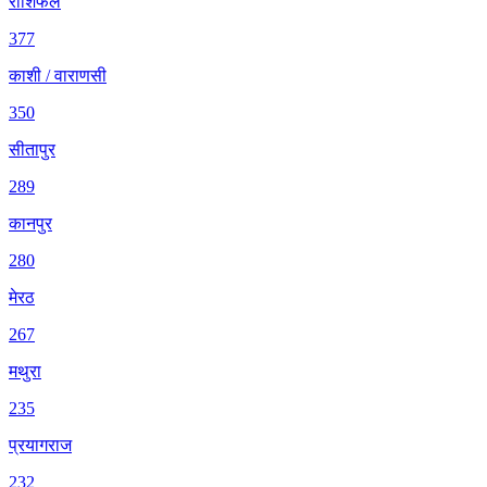
राशिफल
377
काशी / वाराणसी
350
सीतापुर
289
कानपुर
280
मेरठ
267
मथुरा
235
प्रयागराज
232