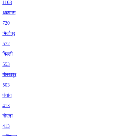
1168
अध्यात्म
720
मिर्जापुर
572
दिल्ली
553
गोरखपुर
503
पंचांग
413
नोएडा
413