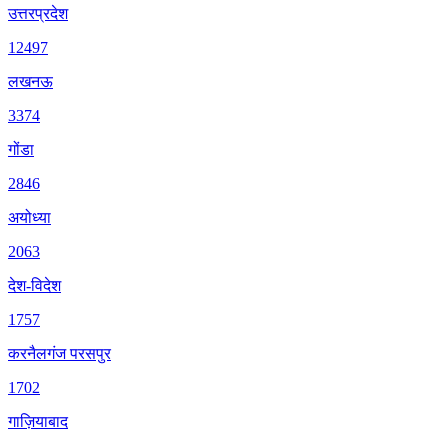
उत्तरप्रदेश
12497
लखनऊ
3374
गोंडा
2846
अयोध्या
2063
देश-विदेश
1757
करनैलगंज परसपुर
1702
गाज़ियाबाद