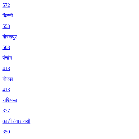
572
दिल्ली
553
गोरखपुर
503
पंचांग
413
नोएडा
413
राशिफल
377
काशी / वाराणसी
350