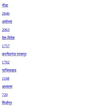
गोंडा
2846
अयोध्या
2063
देश-विदेश
1757
करनैलगंज परसपुर
1702
गाज़ियाबाद
1168
अध्यात्म
720
मिर्जापुर