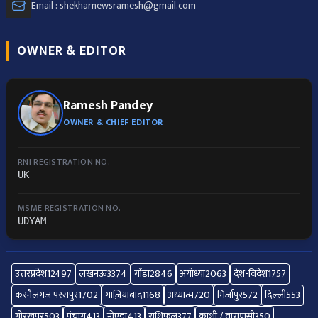
Email : shekharnewsramesh@gmail.com
OWNER & EDITOR
Ramesh Pandey
OWNER & CHIEF EDITOR
RNI REGISTRATION NO.
UK
MSME REGISTRATION NO.
UDYAM
उत्तरप्रदेश
12497
लखनऊ
3374
गोंडा
2846
अयोध्या
2063
देश-विदेश
1757
करनैलगंज परसपुर
1702
गाज़ियाबाद
1168
अध्यात्म
720
मिर्जापुर
572
दिल्ली
553
गोरखपुर
503
पंचांग
413
नोएडा
413
राशिफल
377
काशी / वाराणसी
350