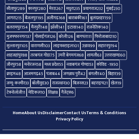
सीतापुर
289
कानपुर
280
मेरठ
267
मथुरा
235
प्रयागराज
232
मुंबई
230
आगरा
215
बैजलपुर
195
अलीगढ
168
बाराबंकी
161
बुलंदशहर
159
बलरामपुर
154
मैनपुरी
148
झाँसी
141
इटावा
140
राजनेतिक
140
मुजफ्फरनगर
137
गोसाईंगंज
126
बरेली
126
बागपत
111
फिरोजाबाद
110
सुल्तानपुर
105
वाराणसी
103
लाइफस्टाइल
101
उन्नाव
99
सहारनपुर
94
शाहजहांपुर
88
तरबगंज गोंडा
75
उमरी बेगमगंज
68
शामली
63
उत्तराखण्ड
60
जौनपुर
58
मनोरंजन
58
मध्य प्रदेश
55
नवाबगंज गोण्डा
53
कोविड -19
50
क्राइम
48
आजमगढ़
45
पंजाब
44
जगन्नाथ पुरी
42
बंगलौर
40
बिहार
39
जम्मू-कश्मीर
33
बॉलीवुड
30
राजस्थान
30
बिज़नस
23
बहराइच
21
खेल
19
टेक्नोलॉजी
11
मेडिकल
10
शिक्षा
8
गैजेट्स
6
Home
About Us
Disclaimer
Contact Us
Terms & Conditions
Privacy Policy
© 2026 All Right Reserved.
Shekhar News