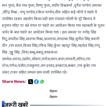
भान गुप्ता, बैज नाथ गुप्ता, विष्णु गुप्ता, संदीप विश्वकर्मा ,दुर्गेश पाण्डेय अफसर
,वीरेंद्र मिश्रा , पप्पू पाण्डेय,राकेश पाण्डेय,वीरू सहित कई लोगो ने भंडारे में
उपस्थित रहकर सहयोग किया।वही ग्राम पंचायत प्योली के पूरे बिलन्द में
हनुमान मंदिर पर बड़े मंगल पर भंडारे का आयोजन किया गया महाबली के पूजन
अर्चन के बाद भंडारे का आयोजन किया गया । इस अवसर पर नागेंद्र सिंह
पिंटू,जगदीश सिंह,संतराम मिश्रा,आशाराम,जगदम्बा सिंह,सुनील सिंह,भवानी
दीन ,राम प्रताप,विजय सिंह,रविन्द्र सिंह,कुँवर बहादुर सिंह,महादेव सिंह,पप्पू
सिंह ,गुड्डू सिंह ,शिवा,बब्बू,बबलू,जयप्रकाश
अवधेश,शारदा,उग्रसेन,ओंकार,मनोज,भवन,बचन,भगवती,अनिल,राम
नरेश,गणेश,मंजीत,राजकुमार,जग प्रसाद,बच्छराज,बब्बन ,राम कुबेर राम
शंकर,राजन सहित समस्त ग्राम वासी उपस्थित रहे।
Share News:
विज्ञापन
विज्ञापन
जरूरी खबरें