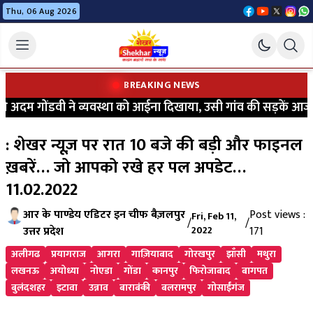
Thu, 06 Aug 2026
BREAKING NEWS
अदम गोंडवी ने व्यवस्था को आईना दिखाया, उसी गांव की सड़कें आज भी क
: शेखर न्यूज़ पर रात 10 बजे की बड़ी और फाइनल
ख़बरें… जो आपको रखे हर पल अपडेट…
11.02.2022
आर के पाण्डेय एडिटर इन चीफ बैज़लपुर
Post views :
Fri, Feb 11,
/
/
उत्तर प्रदेश
2022
171
अलीगढ
प्रयागराज
आगरा
गाज़ियाबाद
गोरखपुर
झाँसी
मथुरा
लखनऊ
अयोध्या
नोएडा
गोंडा
कानपुर
फिरोजाबाद
बागपत
बुलंदशहर
इटावा
उन्नाव
बाराबंकी
बलरामपुर
गोसाईंगंज