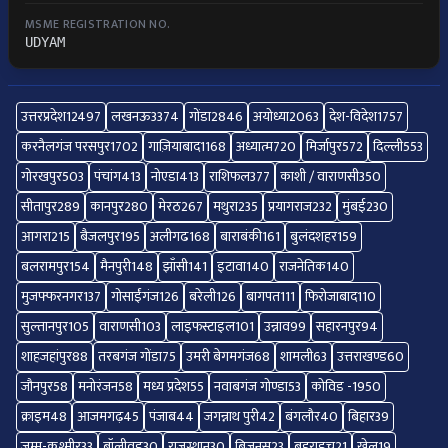
MSME REGISTRATION NO.
UDYAM
उत्तरप्रदेश
12497
लखनऊ
3374
गोंडा
2846
अयोध्या
2063
देश-विदेश
1757
करनैलगंज परसपुर
1702
गाज़ियाबाद
1168
अध्यात्म
720
मिर्जापुर
572
दिल्ली
553
गोरखपुर
503
पंचांग
413
नोएडा
413
राशिफल
377
काशी / वाराणसी
350
सीतापुर
289
कानपुर
280
मेरठ
267
मथुरा
235
प्रयागराज
232
मुंबई
230
आगरा
215
बैजलपुर
195
अलीगढ
168
बाराबंकी
161
बुलंदशहर
159
बलरामपुर
154
मैनपुरी
148
झाँसी
141
इटावा
140
राजनेतिक
140
मुजफ्फरनगर
137
गोसाईंगंज
126
बरेली
126
बागपत
111
फिरोजाबाद
110
सुल्तानपुर
105
वाराणसी
103
लाइफस्टाइल
101
उन्नाव
99
सहारनपुर
94
शाहजहांपुर
88
तरबगंज गोंडा
75
उमरी बेगमगंज
68
शामली
63
उत्तराखण्ड
60
जौनपुर
58
मनोरंजन
58
मध्य प्रदेश
55
नवाबगंज गोण्डा
53
कोविड -19
50
क्राइम
48
आजमगढ़
45
पंजाब
44
जगन्नाथ पुरी
42
बंगलौर
40
बिहार
39
जम्मू-कश्मीर
33
बॉलीवुड
30
राजस्थान
30
बिज़नस
23
बहराइच
21
खेल
19