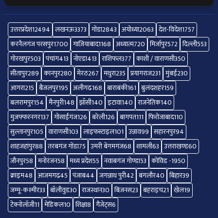
उत्तरप्रदेश
12494
लखनऊ
3373
गोंडा
2843
अयोध्या
2063
देश-विदेश
1757
करनैलगंज परसपुर
1700
गाज़ियाबाद
1168
अध्यात्म
720
मिर्जापुर
572
दिल्ली
553
गोरखपुर
503
पंचांग
413
नोएडा
413
राशिफल
377
काशी / वाराणसी
350
सीतापुर
289
कानपुर
280
मेरठ
267
मथुरा
235
प्रयागराज
231
मुंबई
230
आगरा
215
बैजलपुर
195
अलीगढ
168
बाराबंकी
161
बुलंदशहर
159
बलरामपुर
154
मैनपुरी
148
झाँसी
140
इटावा
140
राजनेतिक
140
मुजफ्फरनगर
137
गोसाईंगंज
126
बरेली
126
बागपत
111
फिरोजाबाद
110
सुल्तानपुर
105
वाराणसी
103
लाइफस्टाइल
101
उन्नाव
99
सहारनपुर
94
शाहजहांपुर
88
तरबगंज गोंडा
75
उमरी बेगमगंज
68
शामली
63
उत्तराखण्ड
60
जौनपुर
58
मनोरंजन
58
मध्य प्रदेश
55
नवाबगंज गोण्डा
53
कोविड -19
50
क्राइम
48
आजमगढ़
45
पंजाब
44
जगन्नाथ पुरी
42
बंगलौर
40
बिहार
39
जम्मू-कश्मीर
33
बॉलीवुड
30
राजस्थान
30
बिज़नस
23
बहराइच
21
खेल
19
टेक्नोलॉजी
11
मेडिकल
10
शिक्षा
8
गैजेट्स
6