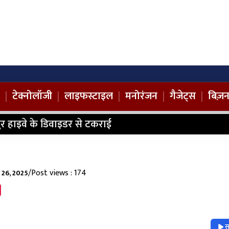
|
टेक्नोलॉजी
|
लाइफस्टाइल
|
मनोरंजन
|
गैजेट्स
|
बिज़
ानपुर हाइवे के डिवाइडर से टकराई
/
Post views : 174
 26, 2025
स