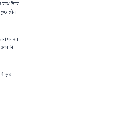
के साथ डिनर
ज कुछ लोग
िससे घर का
ं। आपकी
में कुछ