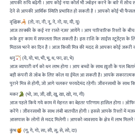
आपकी रुचि बढ़ेगी । आप कोई नया कोर्स भी ज्वॉइन करने के बारे में सोच सक
देने से आपकी आर्थिक स्थिति प्रभावित हो सकती है । आपको कोई भी फै
वृश्चिक🦂 (तो, ना, नी, नू, ने, नो, या, यी, यू)
आज तरक्की के कई नए रास्ते नज़र आयेंगे । आप पारिवारिक रिश्तों के बीच सा
रूके हुए काम में सफलता मिल सकती है। इस राशि के साईंस स्टूडेंट्स के 
मिठास भरने का दिन है । आज किसी मित्र की मदद से आपका कोई जरूरी काम प
धनु🏹 (ये, यो, भा, भी, भू, ध, फा, ढा, भे)
आज व्यापारी वर्ग को धन लाभ होगा । आप बच्चों के साथ ख़ुशी के पल बितायें
बड़ी कंपनी से जॉब के लिए कॉल या ईमेल आ सकती है। आपके सकारात्म
पुराने मित्र से होगी, जो आगे चलकर फायदेमंद रहेगी। जीवनसाथी के साथ किसी 
मकर🐊 (भो, जा, जी, खी, खू, खा, खो, गा, गी)
आज पहले किये गये काम में मेहनत का बेहतर परिणाम हासिल होगा । ऑफि
करेंगे । जीवनसाथी के साथ लंबी बातचीत होगी । इससे आपके रिश्तों में 
आसपास के लोगों से मदद मिलेगी । आपको व्यवसाय के क्षेत्र में लाभ मिलने 
कुंभ🍯 (गू, गे, गो, सा, सी, सू, से, सो, दा)