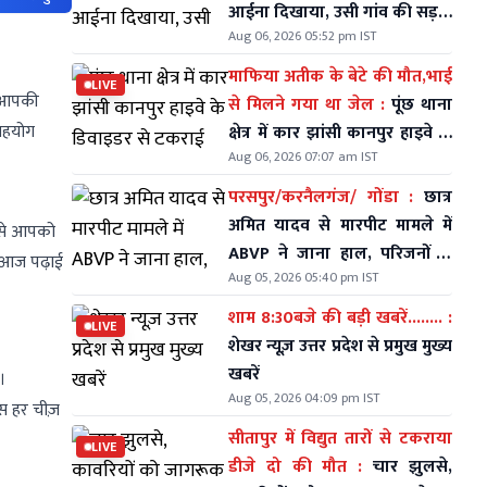
आईना दिखाया, उसी गांव की सड़कें
Aug 06, 2026 05:52 pm IST
आज भी कीचड़ और गड्ढों में तब्दील
माफिया अतीक के बेटे की मौत,भाई
LIVE
से आपकी
से मिलने गया था जेल :
पूंछ थाना
 सहयोग
क्षेत्र में कार झांसी कानपुर हाइवे के
Aug 06, 2026 07:07 am IST
डिवाइडर से टकराई
परसपुर/करनैलगंज/ गोंडा :
छात्र
अमित यादव से मारपीट मामले में
े से आपको
ABVP ने जाना हाल, परिजनों से
ा आज पढ़ाई
Aug 05, 2026 05:40 pm IST
की मुलाकात
शाम 8:30बजे की बड़ी खबरें........ :
LIVE
शेखर न्यूज़ उत्तर प्रदेश से प्रमुख मुख्य
खबरें
।
Aug 05, 2026 04:09 pm IST
स हर चीज़
सीतापुर में विद्युत तारों से टकराया
LIVE
डीजे दो की मौत :
चार झुलसे,