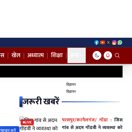
नस
|
खेल
|
अध्यात्म
|
शिक्षा
|
अन्य
विज्ञापन
विज्ञापन
जरूरी खबरें
परसपुर/करनैलगंज/ गोंडा :
जिस
LIVE
गांव से अदम गोंडवी ने व्यवस्था को
माचार सुनें