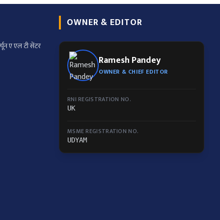
OWNER & EDITOR
्चून ए एल टी सेंटर
Ramesh Pandey
OWNER & CHIEF EDITOR
RNI REGISTRATION NO.
UK
MSME REGISTRATION NO.
UDYAM