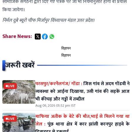
सामाजिक संगठनों द्वारा दिए गए पत्रक पर जो भी नियमानुसार होगा वो प्रयास
किया जायेगा।
निर्मल दुबे ब्यूरो चीफ मिर्जापुर विंध्याचल मंडल उत्तर प्रदेश।
Share News:
विज्ञापन
विज्ञापन
जरूरी खबरें
परसपुर/करनैलगंज/ गोंडा :
जिस गांव से अदम गोंडवी ने
LIVE
व्यवस्था को आईना दिखाया, उसी गांव की सड़कें आज
भी कीचड़ और गड्ढों में तब्दील
Aug 06, 2026 05:52 pm IST
माफिया अतीक के बेटे की मौत,भाई से मिलने गया था
LIVE
जेल :
पूंछ थाना क्षेत्र में कार झांसी कानपुर हाइवे के
डिवाइडर से टकराई