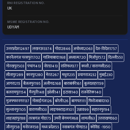
RNI REGISTRATION NO.
UK
MSME REGISTRATION NO.
UDYAM
उत्तरप्रदेश
12497
लखनऊ
3374
गोंडा
2846
अयोध्या
2063
देश-विदेश
1757
करनैलगंज परसपुर
1702
गाज़ियाबाद
1168
अध्यात्म
720
मिर्जापुर
572
दिल्ली
553
गोरखपुर
503
पंचांग
413
नोएडा
413
राशिफल
377
काशी / वाराणसी
350
सीतापुर
289
कानपुर
280
मेरठ
267
मथुरा
235
प्रयागराज
232
मुंबई
230
आगरा
215
बैजलपुर
195
अलीगढ
168
बाराबंकी
161
बुलंदशहर
159
बलरामपुर
154
मैनपुरी
148
झाँसी
141
इटावा
140
राजनेतिक
140
मुजफ्फरनगर
137
गोसाईंगंज
126
बरेली
126
बागपत
111
फिरोजाबाद
110
सुल्तानपुर
105
वाराणसी
103
लाइफस्टाइल
101
उन्नाव
99
सहारनपुर
94
शाहजहांपुर
88
तरबगंज गोंडा
75
उमरी बेगमगंज
68
शामली
63
उत्तराखण्ड
60
जौनपुर
58
मनोरंजन
58
मध्य प्रदेश
55
नवाबगंज गोण्डा
53
कोविड -19
50