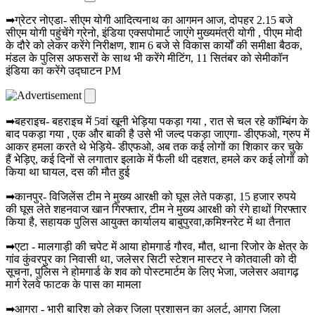
➡ग्रेटर नोएडा- सीएम योगी आदित्यनाथ का आगमन आज, दोपहर 2.15 बजे
सीएम योगी पहुंचेंगे ग्रेनो, इंडिया एक्सपोमार्ट जाएंगे मुख्यमंत्री योगी , पीएम मोदी
के दौरे को लेकर करेंगे निरीक्षण, शाम 6 बजे से विकास कार्यों की समीक्षा बैठक,
मंडल के पुलिस अफसरों के साथ भी करेंगे मीटिंग, 11 सितंबर को सेमीकॉन
इंडिया का करेंगे उद्घाटन PM
➡बहराइच- बहराइच में 5वां खूनी भेड़िया पकड़ा गया , रात से चल रहे कॉम्बिंग के
बाद पकड़ा गया , एक और बाकी है उसे भी जल्द पकड़ा जाएगा- डीएफओ, ग्रुप में
आकर हमला करते थे भेड़िये- डीएफओ, अब तक कई लोगों का शिकार कर चुके
हैं भेड़िए, कई दिनों से लगातार इलाके में फैली थी दहशत, हमले कर कई लोगों को
किया था घायल, दस की मौत हुई
➡कानपुर- विजिलेंस टीम ने मुख्य आरक्षी को घूस लेते पकड़ा, 15 हजार रुपये
की घूस लेते शहनवाज खान गिरफ्तार, टीम ने मुख्य आरक्षी को रंगे हाथों गिरफ्तार
किया है, सहायक पुलिस आयुक्त कार्यालय बाबुपुरवा,कमिश्नरेट में था तैनात
➡एटा - मालगाड़ी की चपेट में आया होमगार्ड गौरव, मौत, थाना रिजोर के क्षेत्र के
गांव कुंवरपुर का निवासी था, जलेसर सिटी स्टेशन मास्टर ने कोतवाली को दी
सूचना, पुलिस ने होमगार्ड के शव को पोस्टमार्टम के लिए भेजा, जलेसर अवागढ़
मार्ग रेलवे फाटक के पास का मामला
➡आगरा - भारी बारिश को लेकर जिला प्रशासन का अलर्ट, आगरा जिला