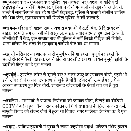
➡मुजफ्फरनगर - मुजफ्फरनगर पुलिस का मनचलों पर एक्शन, नाबालिग से
छेड़छाड़ के 2 आरोपी गिरफ्तार, पुलिस ने दोनों मनचलों की खूब की खातेदारी,
रास्ते में नाबालिग से कर रहे थे दोनों छेड़छाड़, पुलिस ने आरोपी तौसीन-शालिम
को भेजा जेल, मुजफ्फरनगर की सिखेड़ा पुलिस ने की कार्रवाई
➡संभल- महिला से बाइक सवार अज्ञात बदमाशों ने लूटी चेन, 3 सितम्बर को
बाइक पर पति संग जा रही थी ससुराल, बाइक सवार बदमाश हुए टोल टेक्स के
सीसीटीवी में कैद, एक सप्ताह बाद भी पुलिस ने नहीं लिखी पीड़ित की रिपोर्ट,
थाना बनिया ठेर क्षेत्र के मुरादाबाद चंदौसी रोड का था मामला
➡झांसी - सियार का आतंक जारी बुजुर्ग पर किया हमला, बुजुर्ग पर हमले के
चलते क्षेत्र में फैली दहशत, अपने खेत से घर लौट रहा था घायल बुजुर्ग, झांसी के
टहरौली क्षेत्र का है पूरा मामला
➡हरदोई - एयरटेल टॉवर से दूसरी बार 2 लाख रुपए के उपकरण चोरी, पहले भी
इसी टॉवर से 4 अजना उपकरण हो चुके हैं चोरी, टॉवर की ऊंचाई पर लगे 4
अजना उपकरण हुए फिर चोरी, शाहाबाद कोतवाली के ऐगवां गांव का है पूरा
मामला.
➡देवरिया - सभासदों ने राजस्व निरीक्षक को जमकर पीटा, पिटाई का वीडियो
CCTV कैमरे में हुआ कैद , सदर कोतवाली में 4 सभासदों के खिलाफ केस दर्ज,
मामूली विवाद को लेकर दोनों में हुआ था विवाद, नगर पालिका देवरिया का है पूरा
मामला
➡बदायूं - संदिग्ध हालातों में युवक ने खाया जहरीला पदार्थ, परिजन गंभीर हालत