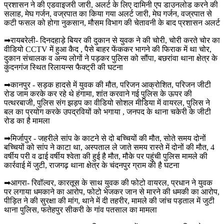
प्रशासन ने की एडवाइजरी जारी, अलर्ट के लिए दामिनी एप डाउनलोड करने की
सलाह, मेघ गर्जन, वज्रपात का किया गया अलर्ट जारी, मेघ गर्जन, वज्रपात से
कटी फसल को होगा नुकसान, मौसम विभाग की चेतावनी के बाद प्रशासन अलर्ट
➡रायबरेली- दिनदहाड़े बियर की दुकान से युवक ने की चोरी, चोरी करते चोर का
वीडियो CCTV में हुआ कैद , पैसे बाहर फेंककर भागने की फिराक में था चोर,
दुकान संचालक व अन्य लोगों ने पड़कर पुलिस को सौंपा, बछरांवा थाना क्षेत्र के
कुंदनगंज स्थित रिलायन्स फैक्ट्री की घटना
➡कानपुर - सड़क हादसे में युवक की मौत, परिजन आक्रोशित, परिजन जीटी
रोड जाम करके कर रहे थे हंगामा, शांत करवाने गई पुलिस के ऊपर की
पत्थरबाजी, पुलिस संग झड़प का वीडियो सोशल मीडिया में वायरल, पुलिस ने
बल का प्रयोग करके उपद्रवियों को भगाया , जनपद के थाना चकेरी के जीटी
रोड का है मामला
➡मिर्जापुर - जहरीले सांप के काटने से दो बच्चियों की मौत, सोते समय दोनों
बच्चियों को सांप ने काटा था, अस्पताल ले जाते समय रास्ते में दोनों की मौत, 4
वर्षीय परी व ढाई वर्षीय श्वेता की हुई है मौत, मौके पर पहुंची पुलिस मामले की
कार्रवाई में जुटी, राजगढ़ थाना क्षेत्र के चंदनपुर ग्राम की है घटना
➡आगरा- रिवॉल्वर, कारतूस के साथ युवक की फोटो वायरल, प्रधान ने युवक
पर लगाया धमकाने का आरोप, फोटो भेजकर जान से मारने की धमकी का आरोप,
पीड़ित ने की सुरक्षा की मांग, थाने में दी तहरीर, मामले की जांच पड़ताल में जुटी
थाना पुलिस, फतेहपुर सीकरी के गांव पतसाल का मामला