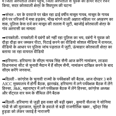
में जिला अस्पताल लेकर पहुंचे, जिला अस्पताल से युवक को हायर सेंटर रेफर
किया, सदर कोतवाली क्षेत्र के शिवपुरम की घटना
➡संभल - घर के दरवाजे पर खेल रहा ढाई वर्षीय मासूम गायब, मासूम के गायब
होने पर परिजनों में मचा हड़कंप, भीख मांगने वाली अज्ञात महिला पर अपहरण का
शक, पुलिस केस दर्ज कर मासूम की तलाश में जुटी, बहजोई कोतवाली क्षेत्र के
गांव अतरासी का मामला
➡रायबरेली- रायबरेली में दबंगों को नहीं रहा पुलिस का भय, दबंगों ने युवक को
दौड़ा दौड़ा कर जमकर पीटा, पिटाई करने का वीडियो सोशल मीडिया में वायरल,
वीडियो के आधार पर पुलिस जांच पड़ताल में जुटी, ऊंचाहार कोतवाली क्षेत्र का
बताया जा रहा वायरल वीडियो
➡हरियाणा- हरियाणा के सीएम नायब सिंह सैनी आज करेंगे नामांकन, लाडवा
विधानसभा सीट से चुनावी मैदान में हैं सीएम सैनी, नामांकन दाखिल करने के बाद
सीएम करेंगे जनसभा.
➡दिल्ली - कांग्रेस के चुनावी राज्यों के पर्यवेक्षकों की बैठक, आज दोपहर 3 बजे
AICC मुख्यालय में होगी बैठक, झारखंड, हरियाणा में लगे पर्यवेक्षक बैठक में लेंगे
हिस्सा, J&K, महाराष्ट्र में लगे पर्यवेक्षक बैठक में लेंगे हिस्सा, कांग्रेस अध्यक्ष
और सेंट्रल वार रूम के सैंथिल लेंगे बैठक
➡दिल्ली- हरियाणा से जुड़ी इस वक्त की बड़ी ख़बर , कुमारी सैलजा ने सोनिया
गांधी से की मुलाकात, सूत्रों के हवाले से बड़ी राजनीतिक खबर , भूपेंद्र सिंह
हुड्डा को लेकर जताई है नाराजगी