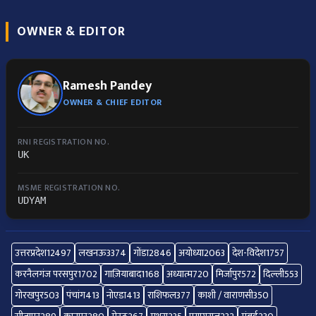
OWNER & EDITOR
Ramesh Pandey
OWNER & CHIEF EDITOR
RNI REGISTRATION NO.
UK
MSME REGISTRATION NO.
UDYAM
उत्तरप्रदेश
12497
लखनऊ
3374
गोंडा
2846
अयोध्या
2063
देश-विदेश
1757
करनैलगंज परसपुर
1702
गाज़ियाबाद
1168
अध्यात्म
720
मिर्जापुर
572
दिल्ली
553
गोरखपुर
503
पंचांग
413
नोएडा
413
राशिफल
377
काशी / वाराणसी
350