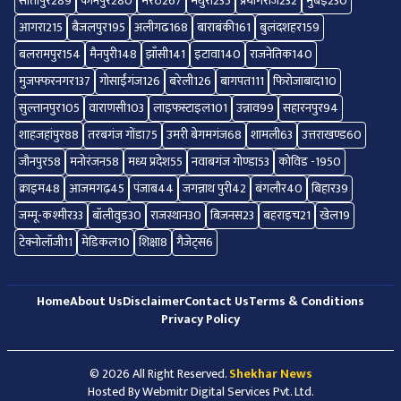
सीतापुर
289
कानपुर
280
मेरठ
267
मथुरा
235
प्रयागराज
232
मुंबई
230
आगरा
215
बैजलपुर
195
अलीगढ
168
बाराबंकी
161
बुलंदशहर
159
बलरामपुर
154
मैनपुरी
148
झाँसी
141
इटावा
140
राजनेतिक
140
मुजफ्फरनगर
137
गोसाईंगंज
126
बरेली
126
बागपत
111
फिरोजाबाद
110
सुल्तानपुर
105
वाराणसी
103
लाइफस्टाइल
101
उन्नाव
99
सहारनपुर
94
शाहजहांपुर
88
तरबगंज गोंडा
75
उमरी बेगमगंज
68
शामली
63
उत्तराखण्ड
60
जौनपुर
58
मनोरंजन
58
मध्य प्रदेश
55
नवाबगंज गोण्डा
53
कोविड -19
50
क्राइम
48
आजमगढ़
45
पंजाब
44
जगन्नाथ पुरी
42
बंगलौर
40
बिहार
39
जम्मू-कश्मीर
33
बॉलीवुड
30
राजस्थान
30
बिज़नस
23
बहराइच
21
खेल
19
टेक्नोलॉजी
11
मेडिकल
10
शिक्षा
8
गैजेट्स
6
Home
About Us
Disclaimer
Contact Us
Terms & Conditions
Privacy Policy
© 2026 All Right Reserved.
Shekhar News
Hosted By
Webmitr Digital Services Pvt. Ltd.