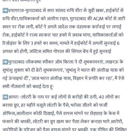
करने वाले सम्मानित हुए
➡प्रयागराज-मुरादाबाद से सपा सांसद रुचि वीरा से जुड़ी खबर, हाईकोर्ट से
रुचि वीरा,याचिकाकर्ता को अंतरिम राहत, मुरादाबाद की ACJM कोर्ट से जारी
समन पर रोक लगी, कोर्ट ने अगले आदेश तक दंडात्मक कार्रवाई पर लगाई
रोक, हाईकोर्ट ने राज्य सरकार चार हफ्ते में जवाब मांगा, याचिकाकर्ताओं को
रिजॉइंडर के लिए 3 हफ्ते का समय, मामले में हाईकोर्ट में अगली सुनवाई 6
अगस्त को होगी, जस्टिस समित गोपाल की सिंगल बेंच में हुई सुनवाई
➡मुरादाबाद-लोकसभा स्पीकर ओम बिरला ने दी शुभकामनाएं, लखनऊ के
शुभांशु शुक्ला को दी ढेरों शुभकामनाएं, ‘शुभांशु ने भारत की अंतरिक्ष यात्रा को
नई ऊंचाइयां दीं’, ‘आज भारत अंतरिक्ष यात्रा, विज्ञान में प्रगति कर रहा’, मैं ऐसे
सभी नौजवानों को बधाई देता हूं-
➡आगरा -लॉटरी के नाम पर कई लोगों से करोड़ों की ठगी, 40 लोगों का
बनाया ग्रुप, हर महीने वसूले लॉटरी के पैसे, भरोसा जीतने को फर्जी
ऑफिस,आलीशान कोठी दिखाई, पैसे वापस मांगने पर छेड़छाड़ के केस में
फंसाने की धमकी, लॉटरी का ग्रुप खत्म कर पैसा लेकर कनाडा भागे आरोपी,
आरोपियों के परिजन को पैसा वापस मांगने पर धमकी, एक पीड़ित की लिखित