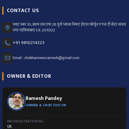
CONTACT US
प्लाट नंबर 10, प्रथम तल.एफ 28 दुर्गा प्लाजा निकट होटल फॉर्चून ए एल टी सेंटर संजय
नगर ग़ाज़ियाबाद उ.प्र. 201002
+91 9810214225
Email : shekharnewsramesh@gmail.com
OWNER & EDITOR
Ramesh Pandey
OWNER & CHIEF EDITOR
RNI REGISTRATION NO.
UK