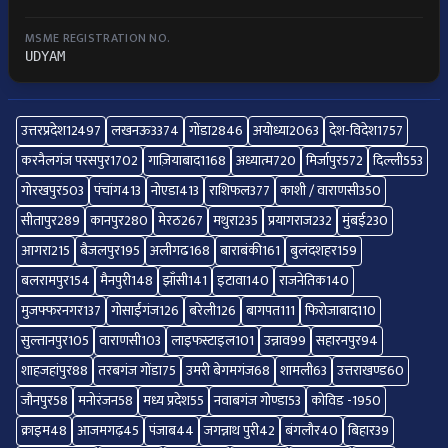
MSME REGISTRATION NO.
UDYAM
उत्तरप्रदेश
12497
लखनऊ
3374
गोंडा
2846
अयोध्या
2063
देश-विदेश
1757
करनैलगंज परसपुर
1702
गाज़ियाबाद
1168
अध्यात्म
720
मिर्जापुर
572
दिल्ली
553
गोरखपुर
503
पंचांग
413
नोएडा
413
राशिफल
377
काशी / वाराणसी
350
सीतापुर
289
कानपुर
280
मेरठ
267
मथुरा
235
प्रयागराज
232
मुंबई
230
आगरा
215
बैजलपुर
195
अलीगढ
168
बाराबंकी
161
बुलंदशहर
159
बलरामपुर
154
मैनपुरी
148
झाँसी
141
इटावा
140
राजनेतिक
140
मुजफ्फरनगर
137
गोसाईंगंज
126
बरेली
126
बागपत
111
फिरोजाबाद
110
सुल्तानपुर
105
वाराणसी
103
लाइफस्टाइल
101
उन्नाव
99
सहारनपुर
94
शाहजहांपुर
88
तरबगंज गोंडा
75
उमरी बेगमगंज
68
शामली
63
उत्तराखण्ड
60
जौनपुर
58
मनोरंजन
58
मध्य प्रदेश
55
नवाबगंज गोण्डा
53
कोविड -19
50
क्राइम
48
आजमगढ़
45
पंजाब
44
जगन्नाथ पुरी
42
बंगलौर
40
बिहार
39