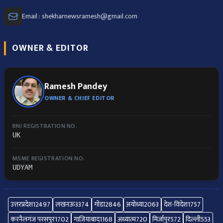
Email : shekharnewsramesh@gmail.com
OWNER & EDITOR
Ramesh Pandey
OWNER & CHIEF EDITOR
RNI REGISTRATION NO.
UK
MSME REGISTRATION NO.
UDYAM
उत्तरप्रदेश
12497
लखनऊ
3374
गोंडा
2846
अयोध्या
2063
देश-विदेश
1757
करनैलगंज परसपुर
1702
गाज़ियाबाद
1168
अध्यात्म
720
मिर्जापुर
572
दिल्ली
553