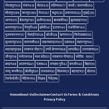
गोरखपुर
503
पंचांग
413
नोएडा
413
राशिफल
377
काशी / वाराणसी
350
सीतापुर
289
कानपुर
280
मेरठ
267
मथुरा
235
प्रयागराज
232
मुंबई
230
आगरा
215
बैजलपुर
195
अलीगढ
168
बाराबंकी
161
बुलंदशहर
159
बलरामपुर
154
मैनपुरी
148
झाँसी
141
इटावा
140
राजनेतिक
140
मुजफ्फरनगर
137
गोसाईंगंज
126
बरेली
126
बागपत
111
फिरोजाबाद
110
सुल्तानपुर
105
वाराणसी
103
लाइफस्टाइल
101
उन्नाव
99
सहारनपुर
94
शाहजहांपुर
88
तरबगंज गोंडा
75
उमरी बेगमगंज
68
शामली
63
उत्तराखण्ड
60
जौनपुर
58
मनोरंजन
58
मध्य प्रदेश
55
नवाबगंज गोण्डा
53
कोविड -19
50
क्राइम
48
आजमगढ़
45
पंजाब
44
जगन्नाथ पुरी
42
बंगलौर
40
बिहार
39
जम्मू-कश्मीर
33
बॉलीवुड
30
राजस्थान
30
बिज़नस
23
बहराइच
21
खेल
19
टेक्नोलॉजी
11
मेडिकल
10
शिक्षा
8
गैजेट्स
6
Home
About Us
Disclaimer
Contact Us
Terms & Conditions
Privacy Policy