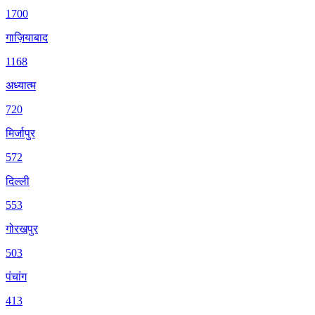
1700
गाज़ियाबाद
1168
अध्यात्म
720
मिर्जापुर
572
दिल्ली
553
गोरखपुर
503
पंचांग
413