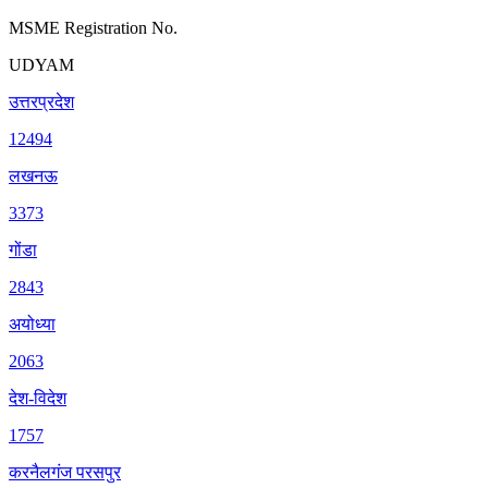
MSME Registration No.
UDYAM
उत्तरप्रदेश
12494
लखनऊ
3373
गोंडा
2843
अयोध्या
2063
देश-विदेश
1757
करनैलगंज परसपुर