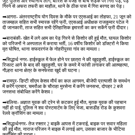
जुटे पुलिस और स्थानीय लोग, बारिश के वजह से बीच सड़क पर गिरा पेड़, पेड़
गिरने से अफरा तफरी का माहौल, थाने के ठीक पास में गिरा बरगद का पेड़।
➡आगरा- अंतरराष्ट्रीय योग दिवस के मौके पर एएसआई का तोहफा, 21 जून को
ताजमहल सहित सभी स्मारक रहेंगे फ्री, एएसआई अधीक्षक राजकुमार पटेल ने
दी जानकारी, ताज सहित सभी ऐतिहासिक इमारतों का कर सकेंगे फ्री दीदार।
➡बाराबंकी- खेत में लगे आम का पेड़ गिरने से किशोर की हुई मौत, घायल किशोर
को परिजनों ने अस्पताल में कराया भर्ती, 16 वर्षीय किशोर को डॉक्टरों ने किया
मृत घोषित, थाना सफदरगंज के नोहरीपुरवा गांव का मामला।
➡सिद्धार्थ नगर- हाईस्कूल में फेल होने पर छात्रा ने की खुदकुशी, हाईस्कूल का
रिजल्ट आने के बाद की खुदकुशी, घर के कमरे में फांसी लगाकर की आत्महत्या,
गौल्हरा थाना क्षेत्र के सनफेरवा खुर्द की घटना।
➡रामपुर- डिप्टी सीएम केशव मौर्य का कल आगमन, बीजेपी प्रत्याशी के समर्थन
में करेंगे प्रचार, चमरौआ के चौराहा मुरसेना में करेंगे जनसभा, दोपहर 2 बजे
जनसभा संबोधित करेंगे केशव।
➡बलिया- अज्ञात युवक की ट्रेन से कटकर हुई मौत, मृतक युवक की पहचान
नहीं हो पाई, पुलिस ने शव पोस्टमार्टम के लिए भेजा, बासडीह रोड के कुशवरा
रेलवे क्रॉसिंग का मामला।
➡सिद्धार्थनगर- तेज रफ्तार 2 बाइकें आपस में टकराई, बाइक पर सवार महिला
की हुई मौत, नाराज परिजन ने बाइक में लगाई आग, उसका बाजार के भीटिया
क्रॉसिंग की घटना।