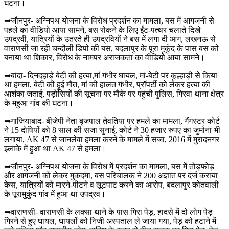
घटना।
➡जौनपुर- अग्निपथ योजना के विरोध प्रदर्शन का मामला, बस में आगजनी से
पहले का वीडियो आया सामने, बस रोकने के लिए ईंट-पत्थर चलाते दिखे
उपद्रवी, यात्रियों के उतरते ही उपद्रवियों ने बस में लगा दी आग, लखनऊ से
वाराणसी जा रही चन्दौली डिपो की बस, बदलापुर के पूरा मुकुंद के पास बस को
बनाया था शिकार, विरोध के नामपर अराजकता का वीडियो आया सामने।
➡बांदा- दिनदहाड़े बेटी की हत्या,मां गंभीर घायल, मां-बेटी पर कुल्हाड़ी से किया
था हमला, बेटी की हुई मौत, मां की हालत गंभीर, प्रॉपर्टी को लेकर हत्या की
आशंका जताई, पड़ोसियों की सूचना पर मौके पर पहुंची पुलिस, गिरवा थाना क्षेत्र
के महुआ गांव की घटना।
➡गाजियाबाद- बीजेपी नेता बृजपाल तेवतिया पर हमले का मामला, गैंगस्टर कोर्ट
ने 15 दोषियों को 8 साल की सजा सुनाई, कोर्ट ने 30 हजार रुपए का जुर्माना भी
लगाया, AK 47 से जानलेवा हमला करने के मामले में सजा, 2016 में मुरादनगर
इलाके में हुआ था AK 47 से हमला।
➡जौनपुर- अग्निपथ योजना के विरोध में प्रदर्शन का मामला, बस में तोड़फोड़
और आगजनी को लेकर मुकदमा, बस परिचालक ने 200 अज्ञात पर दर्ज कराया
केस, यात्रियों को मारने-पीटने व लूटपाट करने का आरोप, बदलापुर कोतवाली
के पूरामुकुंद गांव में हुआ था उपद्रव।
➡वाराणसी- वाराणसी के लक्सा थाने के पास गिरा पेड़, हादसे में दो लोग पेड़
गिरने से हुए घायल, घायलों को निजी अस्पताल ले जाया गया, पेड़ को हटाने में