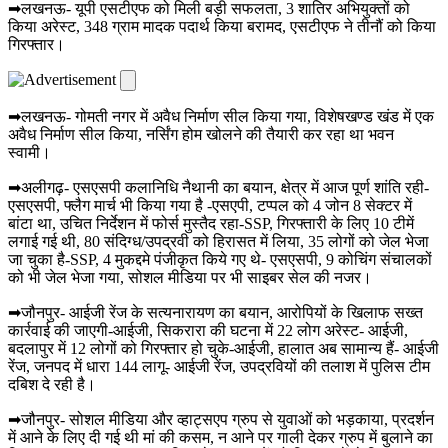
➡लखनऊ- यूपी एसटीएफ को मिली बड़ी सफलता, 3 शातिर अभियुक्तों को
किया अरेस्ट, 348 ग्राम मादक पदार्थ किया बरामद, एसटीएफ ने तीनौं को किया
गिरफ्तार।
➡लखनऊ- गोमती नगर में अवैध निर्माण सील किया गया, विशेषखण्ड खंड में एक
अवैध निर्माण सील किया, नर्सिंग होम खोलने की तैयारी कर रहा था भवन
स्वामी।
➡अलीगढ़- एसएसपी कलानिधि नैथानी का बयान, क्षेत्र में आज पूर्ण शांति रही-
एसएसपी, फ्लैग मार्च भी किया गया है -एसएपी, टप्पल को 4 जोन 8 सेक्टर में
बांटा था, उचित निर्देशन में फोर्स मुस्तैद रहा-SSP, गिरफ्तारी के लिए 10 टीमें
लगाई गई थी, 80 संदिग्ध/उपद्रवी को हिरासत में लिया, 35 लोगों को जेल भेजा
जा चुका है-SSP, 4 मुकद्दमे पंजीकृत किये गए थे- एसएसपी, 9 कोचिंग संचालकों
को भी जेल भेजा गया, सोशल मीडिया पर भी साइबर सेल की नजर।
➡जौनपुर- आईजी रेंज के सत्यनारायण का बयान, आरोपियों के खिलाफ सख्त
कार्रवाई की जाएगी-आईजी, सिकरारा की घटना में 22 लोग अरेस्ट- आईजी,
बदलापुर में 12 लोगों को गिरफ्तार हो चुके-आईजी, हालात अब सामान्य हैं- आईजी
रेंज, जनपद में धारा 144 लागू- आईजी रेंज, उपद्रवियों की तलाश में पुलिस टीम
दबिश दे रही है।
➡जौनपुर- सोशल मीडिया और व्हाट्सएप ग्रुप से युवाओं को भड़काया, प्रदर्शन
में आने के लिए दी गई थी मां की कसम, न आने पर गाली देकर ग्रुप में बुलाने का