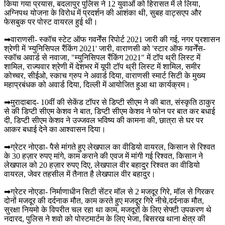
किया गया प्रयास, बदलापुर पुलिस ने 12 युवाओं को हिरासत में ले लिया,
अग्निपथ योजना के विरोध में प्रदर्शन की आशंका थी, सुबह वाट्सएप और
फेसबुक पर पोस्ट वायरल हुई थी।
➡वाराणसी- स्कॉच स्टेट ऑफ गवर्नेंस रिपोर्ट 2021 जारी की गई, नगर प्रशासन
श्रेणी में 'म्युनिसिपल रैंकिंग 2021' जारी, वाराणसी को 'स्टार ऑफ गवर्नेंस-
स्कॉच अवार्ड से नवाजा, "म्युनिसिपल रैंकिंग 2021" में टॉप थ्री लिस्ट में
शामिल, राज्यवार श्रेणी में देशभर में यूपी टॉप थ्री लिस्ट में शामिल, समीर
कोच्चर, सीईओ, स्काच ग्रुप ने अवार्ड दिया, वाराणसी स्मार्ट सिटी के मुख्य
महाप्रबंधक को अवार्ड दिया, दिल्ली में आयोजित हुआ था कार्यक्रम।
➡मुरादाबाद- 10वीं की सेकेंड टॉपर से डिप्टी सीएम ने की बात, संस्कृति ठाकुर
से की डिप्टी सीएम केशव ने बात, डिप्टी सीएम केशव ने फोन पर बात कर बधाई
दी, डिप्टी सीएम केशव ने उज्जवल भविष्य की कामना की, छात्रा से घर पर
आकर बधाई देने का आश्वासन दिया।
➡ग्रेटर नोएडा- पैसे मांगते हुए लेखपाल का वीडियो वायरल, किसान से रिश्वत
के 30 हज़ार रुपए मांगे, काम कराने की एवज में मांगी गई रिश्वत, किसान ने
लेखपाल को 20 हज़ार रुपए दिए, लेखपाल वीर बहादुर रिश्वत का वीडियो
वायरल, जेवर तहसील में तैनात है लेखपाल वीर बहादुर।
➡ग्रेटर नोएडा- निर्माणाधीन सिटी सेंटर मॉल से 2 मजदूर गिरे, मॉल से गिरकर
दोनों मजदूर की दर्दनाक मौत, काम करते हुए मजदूर गिरे नीचे,दर्दनाक मौत,
सुरक्षा नियमो के विपरीत चल रहा था काम, मजदूरों के लिए सेफ्टी उपकरण थे
नदारद, पुलिस ने शवो को पोस्टमार्टम के लिए भेजा, बिसरख थाना क्षेत्र की