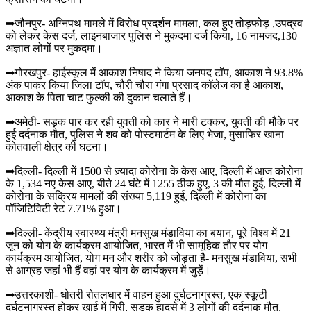
➡जौनपुर- अग्निपथ मामले में विरोध प्रदर्शन मामला, कल हुए तोड़फोड़ ,उपद्रव
को लेकर केस दर्ज, लाइनबाजार पुलिस ने मुकदमा दर्ज किया, 16 नामजद,130
अज्ञात लोगों पर मुकदमा।
➡गोरखपुर- हाईस्कूल में आकाश निषाद ने किया जनपद टॉप, आकाश ने 93.8%
अंक पाकर किया जिला टॉप, चौरी चौरा गंगा प्रसाद कॉलेज का है आकाश,
आकाश के पिता चाट फुल्की की दुकान चलाते हैं।
➡अमेठी- सड़क पार कर रही युवती को कार ने मारी टक्कर, युवती की मौके पर
हुई दर्दनाक मौत, पुलिस ने शव को पोस्टमार्टम के लिए भेजा, मुसाफिर खाना
कोतवाली क्षेत्र की घटना।
➡दिल्ली- दिल्ली में 1500 से ज़्यादा कोरोना के केस आए, दिल्ली में आज कोरोना
के 1,534 नए केस आए, बीते 24 घंटे में 1255 ठीक हुए, 3 की मौत हुई, दिल्ली में
कोरोना के सक्रिय मामलों की संख्या 5,119 हुई, दिल्ली में कोरोना का
पॉजिटिविटी रेट 7.71% हुआ।
➡दिल्ली- केंद्रीय स्वास्थ्य मंत्री मनसुख मंडाविया का बयान, पूरे विश्व में 21
जून को योग के कार्यक्रम आयोजित, भारत में भी सामूहिक तौर पर योग
कार्यक्रम आयोजित, योग मन और शरीर को जोड़ता है- मनसुख मंडाविया, सभी
से आग्रह जहां भी हैं वहां पर योग के कार्यक्रम में जुड़ें।
➡उत्तरकाशी- धोतरी रोतलधार में वाहन हुआ दुर्घटनाग्रस्त, एक स्कूटी
दुर्घटनाग्रस्त होकर खाई में गिरी, सड़क हादसे में 3 लोगों की दर्दनाक मौत,