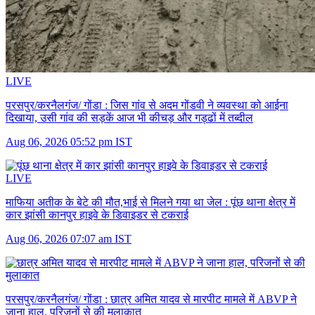
LIVE
परसपुर/करनैलगंज/ गोंडा :
जिस गांव से अदम गोंडवी ने व्यवस्था को आईना
दिखाया, उसी गांव की सड़कें आज भी कीचड़ और गड्ढों में तब्दील
Aug 06, 2026 05:52 pm IST
LIVE
माफिया अतीक के बेटे की मौत,भाई से मिलने गया था जेल :
पूंछ थाना क्षेत्र में
कार झांसी कानपुर हाइवे के डिवाइडर से टकराई
Aug 06, 2026 07:07 am IST
परसपुर/करनैलगंज/ गोंडा :
छात्र अमित यादव से मारपीट मामले में ABVP ने
जाना हाल, परिजनों से की मुलाकात