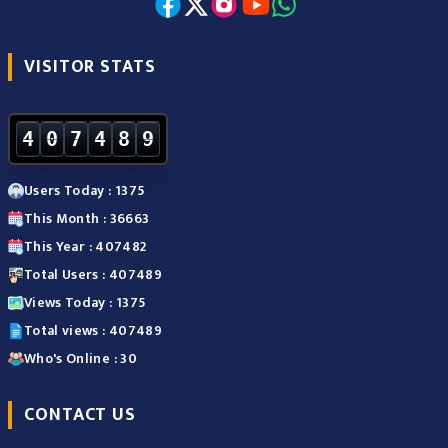
VISITOR STATS
4
0
7
4
8
9
Users Today : 1375
This Month : 36663
This Year : 407482
Total Users : 407489
Views Today : 1375
Total views : 407489
Who's Online : 30
CONTACT US