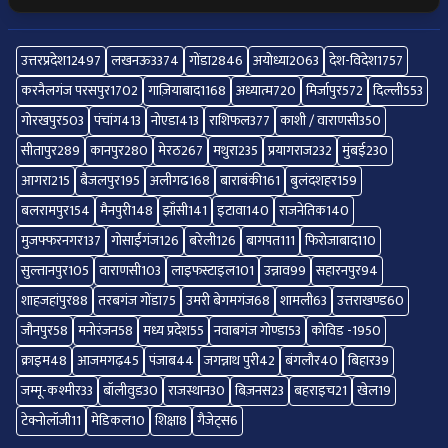
उत्तरप्रदेश
12497
लखनऊ
3374
गोंडा
2846
अयोध्या
2063
देश-विदेश
1757
करनैलगंज परसपुर
1702
गाज़ियाबाद
1168
अध्यात्म
720
मिर्जापुर
572
दिल्ली
553
गोरखपुर
503
पंचांग
413
नोएडा
413
राशिफल
377
काशी / वाराणसी
350
सीतापुर
289
कानपुर
280
मेरठ
267
मथुरा
235
प्रयागराज
232
मुंबई
230
आगरा
215
बैजलपुर
195
अलीगढ
168
बाराबंकी
161
बुलंदशहर
159
बलरामपुर
154
मैनपुरी
148
झाँसी
141
इटावा
140
राजनेतिक
140
मुजफ्फरनगर
137
गोसाईंगंज
126
बरेली
126
बागपत
111
फिरोजाबाद
110
सुल्तानपुर
105
वाराणसी
103
लाइफस्टाइल
101
उन्नाव
99
सहारनपुर
94
शाहजहांपुर
88
तरबगंज गोंडा
75
उमरी बेगमगंज
68
शामली
63
उत्तराखण्ड
60
जौनपुर
58
मनोरंजन
58
मध्य प्रदेश
55
नवाबगंज गोण्डा
53
कोविड -19
50
क्राइम
48
आजमगढ़
45
पंजाब
44
जगन्नाथ पुरी
42
बंगलौर
40
बिहार
39
जम्मू-कश्मीर
33
बॉलीवुड
30
राजस्थान
30
बिज़नस
23
बहराइच
21
खेल
19
टेक्नोलॉजी
11
मेडिकल
10
शिक्षा
8
गैजेट्स
6