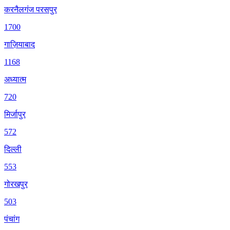
करनैलगंज परसपुर
1700
गाज़ियाबाद
1168
अध्यात्म
720
मिर्जापुर
572
दिल्ली
553
गोरखपुर
503
पंचांग