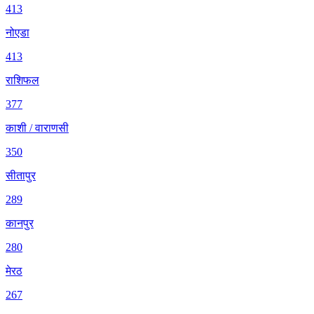
413
नोएडा
413
राशिफल
377
काशी / वाराणसी
350
सीतापुर
289
कानपुर
280
मेरठ
267