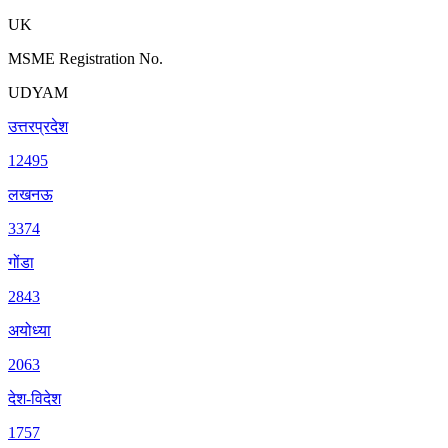
UK
MSME Registration No.
UDYAM
उत्तरप्रदेश
12495
लखनऊ
3374
गोंडा
2843
अयोध्या
2063
देश-विदेश
1757