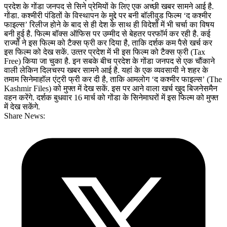
प्रदेश के गोंडा जनपद से सिने प्रेमियों के लिए एक अच्‍छी खबर सामने आई है.
गोंडा. कश्‍मीरी पंडितों के विस्‍थापन के मुद्दे पर बनी बॉलीवुड फिल्‍म ‘द कश्‍मीर
फाइल्‍स’ रिलीज होने के बाद से ही देश के साथ ही विदेशों में भी चर्चा का विषय
बनी हुई है. फिल्‍म बॉक्‍स ऑफिस पर उम्‍मीद से बेहतर परफॉर्म कर रही है. कई
राज्‍यों ने इस फिल्‍म को टैक्‍स फ्री कर दिया है, ताकि दर्शक कम पैसे खर्च कर
इस फिल्‍म को देख सकें. उत्‍तर प्रदेश में भी इस फिल्‍म को टैक्‍स फ्री (Tax
Free) किया जा चुका है. इन सबके बीच प्रदेश के गोंडा जनपद से एक चौंकाने
वाली लेकिन दिलचस्‍प खबर सामने आई है. यहां के एक व्‍यवसायी ने शहर के
तमाम सिनेमाहॉल एंट्री फ्री कर दी है, ताकि आमलोग ‘द कश्‍मीर फाइल्‍स’ (The
Kashmir Files) को मुफ्त में देख सकें. इस पर आने वाला खर्च खुद बिजनेसमैन
वहन करेंगे. दर्शक बुधवार 16 मार्च को गोंडा के सिनेमाघरों में इस फिल्‍म को मुफ्त
में देख सकेंगे.
Share News: