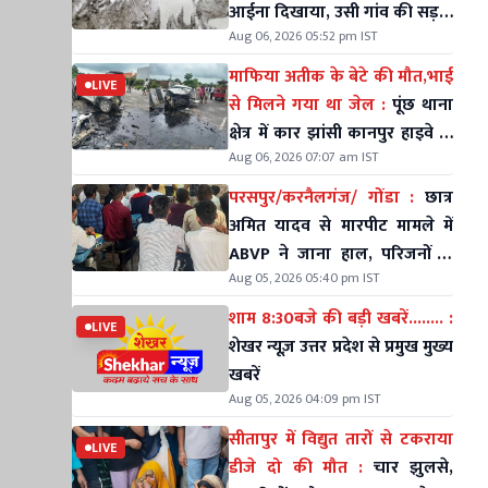
आईना दिखाया, उसी गांव की सड़कें
Aug 06, 2026 05:52 pm IST
आज भी कीचड़ और गड्ढों में तब्दील
माफिया अतीक के बेटे की मौत,भाई
LIVE
से मिलने गया था जेल :
पूंछ थाना
क्षेत्र में कार झांसी कानपुर हाइवे के
Aug 06, 2026 07:07 am IST
डिवाइडर से टकराई
परसपुर/करनैलगंज/ गोंडा :
छात्र
अमित यादव से मारपीट मामले में
ABVP ने जाना हाल, परिजनों से
Aug 05, 2026 05:40 pm IST
की मुलाकात
शाम 8:30बजे की बड़ी खबरें........ :
LIVE
शेखर न्यूज़ उत्तर प्रदेश से प्रमुख मुख्य
खबरें
Aug 05, 2026 04:09 pm IST
सीतापुर में विद्युत तारों से टकराया
LIVE
डीजे दो की मौत :
चार झुलसे,