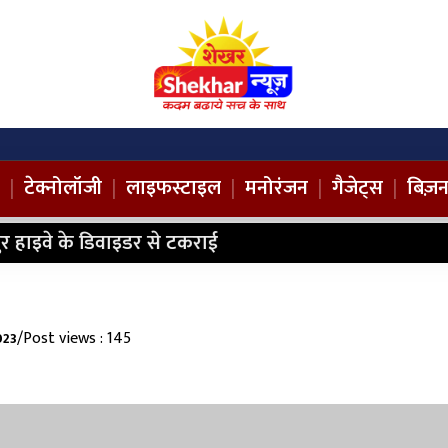
|
टेक्नोलॉजी
|
लाइफस्टाइल
|
मनोरंजन
|
गैजेट्स
|
बिज़
ानपुर हाइवे के डिवाइडर से टकराई
/
Post views : 145
023