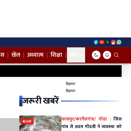
नस
|
खेल
|
अध्यात्म
|
शिक्षा
|
अन्य
विज्ञापन
विज्ञापन
जरूरी खबरें
परसपुर/करनैलगंज/ गोंडा :
जिस
LIVE
गांव से अदम गोंडवी ने व्यवस्था को