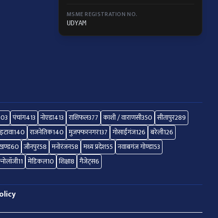
MSME REGISTRATION NO.
UDYAM
503
पंचांग
413
नोएडा
413
राशिफल
377
काशी / वाराणसी
350
सीतापुर
289
इटावा
140
राजनेतिक
140
मुजफ्फरनगर
137
गोसाईंगंज
126
बरेली
126
ाखण्ड
60
जौनपुर
58
मनोरंजन
58
मध्य प्रदेश
55
नवाबगंज गोण्डा
53
क्नोलॉजी
11
मेडिकल
10
शिक्षा
8
गैजेट्स
6
olicy