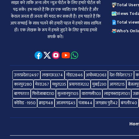
साझा करे ताकि अन्‍य लोग न्‍यूज पोर्टल के लिए हमारे पोर्टल को
Total Users
पढ़ सकें। हम मानते हैं कि हर एक व्यक्ति एक रिपोर्टर है और
Views Toda
केवल जनता ही जनता की मदद कर सकती है। हम चाहते हैं कि
Total views
आप सच्चाई के साथ चलने की हमारी पहल में हमारे साथ शामिल
हों। एक लेखक के रूप में हमसे जुड़ने के लिए कृपया हमसे
Who's Onlin
संपर्क करें।
उत्तरप्रदेश
12497
लखनऊ
3374
गोंडा
2846
अयोध्या
2063
देश-विदेश
1757
क
कानपुर
280
मेरठ
267
मथुरा
235
प्रयागराज
232
मुंबई
230
आगरा
215
बैजलपु
बागपत
111
फिरोजाबाद
110
सुल्तानपुर
105
वाराणसी
103
लाइफस्टाइल
101
उन्न
कोविड -19
50
क्राइम
48
आजमगढ़
45
पंजाब
44
जगन्नाथ पुरी
42
बंगलौर
40
Ho