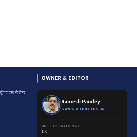
OWNER & EDITOR
्चून ए एल टी सेंटर
Ramesh Pandey
OWNER & CHIEF EDITOR
RNI REGISTRATION NO.
UK