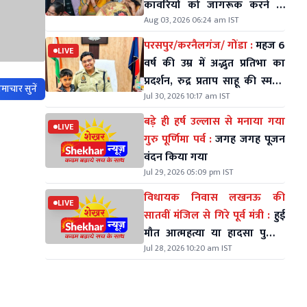
कावरियों को जागरूक करने के
Aug 03, 2026 06:24 am IST
लिए निकले थे
परसपुर/करनैलगंज/ गोंडा :
महज 6
LIVE
वर्ष की उम्र में अद्भुत प्रतिभा का
प्रदर्शन, रुद्र प्रताप साहू की स्मरण
माचार सुनें
Jul 30, 2026 10:17 am IST
शक्ति ने सभी को किया हैरान
बड़े ही हर्ष उल्लास से मनाया गया
LIVE
गुरु पूर्णिमा पर्व :
जगह जगह पूजन
वंदन किया गया
Jul 29, 2026 05:09 pm IST
विधायक निवास लखनऊ की
LIVE
सातवीं मंजिल से गिरे पूर्व मंत्री :
हुई
मौत आत्महत्या या हादसा पुलिस
Jul 28, 2026 10:20 am IST
कर रही जॉच