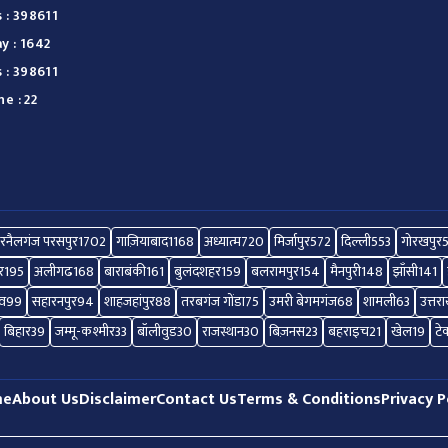
 : 398611
y : 1642
 : 398611
e : 22
रनैलगंज परसपुर
1702
गाज़ियाबाद
1168
अध्यात्म
720
मिर्जापुर
572
दिल्ली
553
गोरखपुर
र
195
अलीगढ
168
बाराबंकी
161
बुलंदशहर
159
बलरामपुर
154
मैनपुरी
148
झाँसी
141
ाव
99
सहारनपुर
94
शाहजहांपुर
88
तरबगंज गोंडा
75
उमरी बेगमगंज
68
शामली
63
उत्तर
बिहार
39
जम्मू-कश्मीर
33
बॉलीवुड
30
राजस्थान
30
बिज़नस
23
बहराइच
21
खेल
19
टे
me
About Us
Disclaimer
Contact Us
Terms & Conditions
Privacy P