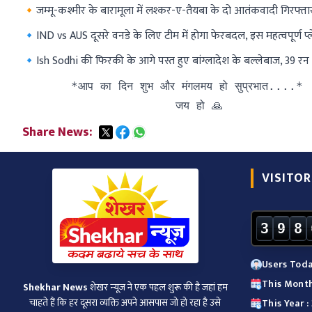
🔸जम्मू-कश्मीर के बारामूला में लश्कर-ए-तैयबा के दो आतंकवादी गिरफ्
🔹IND vs AUS दूसरे वनडे के लिए टीम में होगा फेरबदल, इस महत्वपूर्ण प
🔹Ish Sodhi की फिरकी के आगे पस्त हुए बांग्लादेश के बल्लेबाज, 39 रन 
       *आप का दिन शुभ और मंगलमय हो सुप्रभात....*

                      जय हो 🙏
Share News:
VISITOR
3
9
8
Users Toda
This Month
Shekhar News
शेखर न्‍यूज ने एक पहल शुरू की है जहां हम
चाहते हैं कि हर दूसरा व्‍यक्ति अपने आसपास जो हो रहा है उसे
This Year 