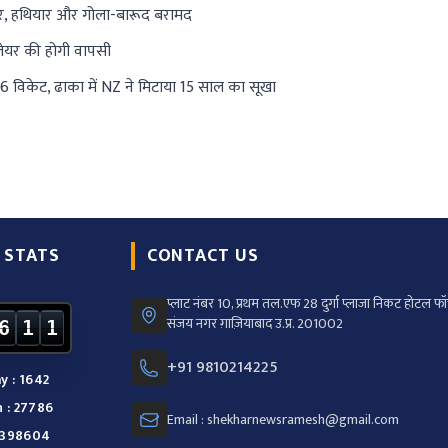
तार, हथियार और गोला-बारूद बरामद
्लेयर की होगी वापसी
6 विकेट, ढाका में NZ ने मिटाया 15 साल का सूखा
 STATS
CONTACT US
प्लाट नंबर 10, प्रथम तल.एफ 28 दुर्गा प्लाजा निकट होटल फॉर
संजय नगर ग़ाज़ियाबाद उ.प्र. 201002
6
1
1
+91 9810214225
y : 1642
 : 27786
Email : shekharnewsramesh@gmail.com
: 398604