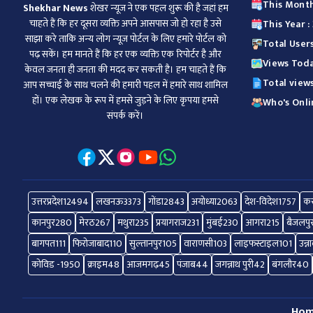
This Month
Shekhar News
शेखर न्‍यूज ने एक पहल शुरू की है जहां हम
चाहते हैं कि हर दूसरा व्‍यक्ति अपने आसपास जो हो रहा है उसे
This Year 
साझा करे ताकि अन्‍य लोग न्‍यूज पोर्टल के लिए हमारे पोर्टल को
Total User
पढ़ सकें। हम मानते हैं कि हर एक व्यक्ति एक रिपोर्टर है और
Views Toda
केवल जनता ही जनता की मदद कर सकती है। हम चाहते हैं कि
Total view
आप सच्चाई के साथ चलने की हमारी पहल में हमारे साथ शामिल
हों। एक लेखक के रूप में हमसे जुड़ने के लिए कृपया हमसे
Who's Onlin
संपर्क करें।
उत्तरप्रदेश
12494
लखनऊ
3373
गोंडा
2843
अयोध्या
2063
देश-विदेश
1757
कर
कानपुर
280
मेरठ
267
मथुरा
235
प्रयागराज
231
मुंबई
230
आगरा
215
बैजलपु
बागपत
111
फिरोजाबाद
110
सुल्तानपुर
105
वाराणसी
103
लाइफस्टाइल
101
उन्न
कोविड -19
50
क्राइम
48
आजमगढ़
45
पंजाब
44
जगन्नाथ पुरी
42
बंगलौर
40
Ho