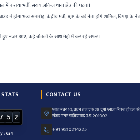
 में कराया भर्ती, सराय अकिल थाना क्षेत्र की घटना।
ड में होगा भव्य समारोह, केंद्रीय मंत्री, BJP के बड़े नेता होंगे शामिल, विपक्ष के नेत
 पीते हुए नजर आए, कई बोतलों के साथ मेट्रो में कर रहे सफर।
 STATS
CONTACT US
प्लाट नंबर 10, प्रथम तल.एफ 28 दुर्गा प्लाजा निकट होटल फॉर
संजय नगर ग़ाज़ियाबाद उ.प्र. 201002
7
5
2
+91 9810214225
y : 624