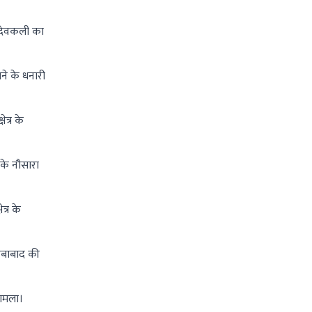
 देवकली का
ने के धनारी
त्र के
 के नौसारा
त्र के
िबाबाद की
मामला।