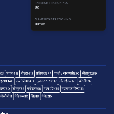
RNI REGISTRATION NO.
UK
MSME REGISTRATION NO.
UDYAM
503
पंचांग
413
नोएडा
413
राशिफल
377
काशी / वाराणसी
350
सीतापुर
289
इटावा
140
राजनेतिक
140
मुजफ्फरनगर
137
गोसाईंगंज
126
बरेली
126
ाखण्ड
60
जौनपुर
58
मनोरंजन
58
मध्य प्रदेश
55
नवाबगंज गोण्डा
53
क्नोलॉजी
11
मेडिकल
10
शिक्षा
8
गैजेट्स
6
olicy