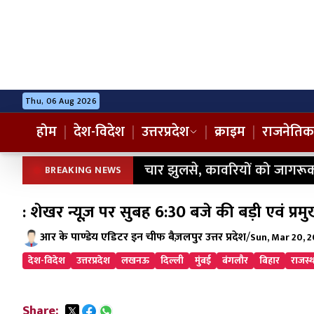
Thu, 06 Aug 2026
होम
|
देश-विदेश
|
उत्तरप्रदेश
|
क्राइम
|
राजनेतिक
चार झुलसे, कावरियों को जागरूक
BREAKING NEWS
: शेखर न्यूज़ पर सुबह 6:30 बजे की बड़ी एवं 
आर के पाण्डेय एडिटर इन चीफ बैज़लपुर उत्तर प्रदेश
/
Sun, Mar 20, 
देश-विदेश
उत्तरप्रदेश
लखनऊ
दिल्ली
मुंबई
बंगलौर
बिहार
राजस्
Share: