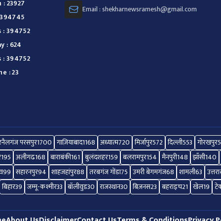
 : 23927
Email : shekharnewsramesh@gmail.com
: 394745
s : 394752
y : 624
s : 394752
e : 23
नैलगंज परसपुर
1700
गाज़ियाबाद
1168
अध्यात्म
720
मिर्जापुर
572
दिल्ली
553
गोरखपुर
र
195
अलीगढ
168
बाराबंकी
161
बुलंदशहर
159
बलरामपुर
154
मैनपुरी
148
झाँसी
140
ाव
99
सहारनपुर
94
शाहजहांपुर
88
तरबगंज गोंडा
75
उमरी बेगमगंज
68
शामली
63
उत्तर
बिहार
39
जम्मू-कश्मीर
33
बॉलीवुड
30
राजस्थान
30
बिज़नस
23
बहराइच
21
खेल
19
टे
me
About Us
Disclaimer
Contact Us
Terms & Conditions
Privacy P