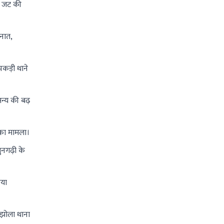
रा जट की
नात,
 पकड़ी थाने
न्य की बढ़
 का मामला।
सुनगढ़ी के
िया
मझोला थाना