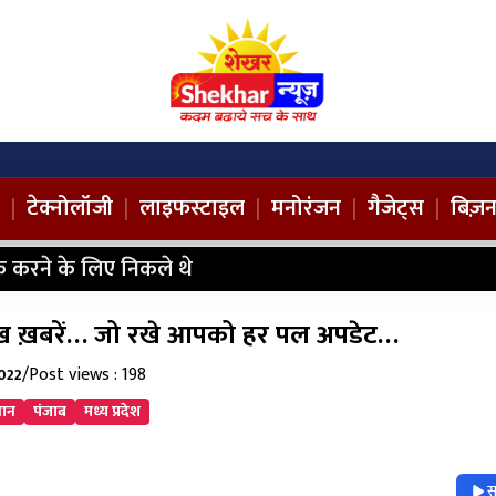
|
टेक्नोलॉजी
|
लाइफस्टाइल
|
मनोरंजन
|
गैजेट्स
|
बिज़
 करने के लिए निकले थे
प्रमुख ख़बरें… जो रखे आपको हर पल अपडेट…
/
Post views : 198
2022
थान
पंजाब
मध्य प्रदेश
स