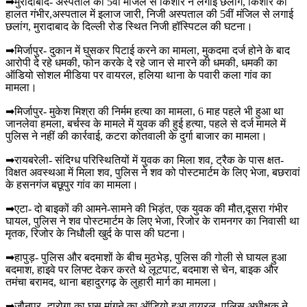
➡मुरादाबाद- अस्पताल की 5वीं मंजिल से किशोर ने लगाई छलांग, किशोर की
हालत गंभीर,अस्पताल में इलाज जारी, निजी अस्पताल की 5वीं मंजिल से लगाई
छलांग, मुरादाबाद के दिल्ली रोड स्थित निजी हॉस्पिटल की घटना।
➡मिर्जापुर- दुकान में घुसकर पिटाई करने का मामला, मुकदमा दर्ज होने के बाद
आरोपी दे रहे धमकी, फोन करके दे रहे जान से मारने की धमकी, धमकी का
ऑडियो सोशल मीडिया पर वायरल, हलिया थाना के पवारी कला गांव का
मामला।
➡मिर्जापुर- मुकेश मिश्रा की निर्मम हत्या का मामला, 6 माह पहले भी हुआ था
जानलेवा हमला, बर्चस्व के मामले में युवक की हुई हत्या, पहले से दर्ज मामले में
पुलिस ने नहीं की कार्रवाई, कटरा कोतवाली के दुर्गा बाजार का मामला।
➡रायबरेली- संदिग्ध परिस्थितियों में युवक का मिला शव, ट्रैक के पास क्षत-
विक्षत अवस्थआ में मिला शव, पुलिस ने शव को पोस्टमार्टम के लिए भेजा, बछरावां
के हसनगंज बछूपुर गांव का मामला।
➡एटा- दो बाइकों की आमने-सामने की भिड़ंत, एक युवक की मौत,दूसरा गंभीर
घायल, पुलिस ने शव पोस्टमार्टम के लिए भेजा, रिजोर के रामनगर का निवासी था
मृतक, रिजोर के निधौली खुर्द के पास की घटना।
➡हापुड़- पुलिस और बदमाशों के बीच मुठभेड़, पुलिस की गोली से घायल हुआ
बदमाश, हाइवे पर लिफ्ट देकर करते थे लूटपाट, बदमाश से चेन, बाइक और
तमंचा बरामद, थाना बहादुरगढ़ के लुहारी मार्ग का मामला।
➡जौनपुर- दारोगा का घूस मांगने का ऑडियो हुआ वायरल, पुलिस अधीक्षक ने