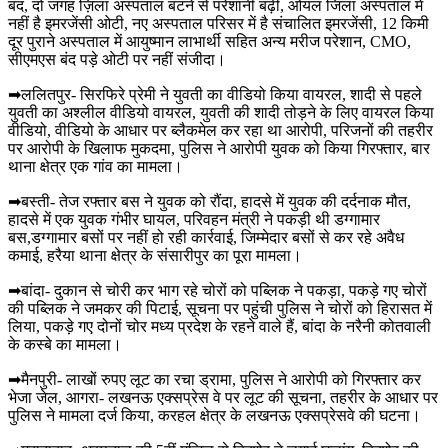
बंद, दो जगह ज़िला अस्पताल बंटने से परेशानी बढ़ी, ओयल जिला अस्पताल में
नहीं है इमरजेंसी ओटी, नए अस्पताल परिसर में है संचालित इमरजेंसी, 12 किमी
दूर पुराने अस्पताल में आयुष्मान लाभार्थी सहित अन्य मरीज परेशान, CMO,
सीएमएस बंद पड़े ओटी पर नहीं संजीदा।
➡ललितपुर- सिरफिरे प्रेमी ने युवती का वीडियो किया वायरल, शादी से पहले
युवती का अश्लील वीडियो वायरल, युवती की शादी तोड़ने के लिए वायरल किया
वीडियो, वीडियो के आधार पर ब्लैकमेल कर रहा था आरोपी, परिजनों की तहरीर
पर आरोपी के खिलाफ मुकदमा, पुलिस ने आरोपी युवक को किया गिरफ्तार, बार
थाना क्षेत्र एक गांव का मामला।
➡बस्ती- तेज रफ्तार बस ने युवक को रौंदा, हादसे में युवक की दर्दनाक मौत,
हादसे में एक युवक गंभीर घायल, परिवहन मंत्री ने पकड़ी थी डग्गामार
बस,डग्गामार बसों पर नहीं हो रही कार्रवाई, जिम्मेदार बसों से कर रहे अवैध
कमाई, हरैया थाना क्षेत्र के संसारीपुर का पूरा मामला।
➡बांदा- दुकान से चोरी कर भाग रहे चोरों को पब्लिक ने पकड़ा, पकड़े गए चोरों
की पब्लिक ने जमकर की पिटाई, सूचना पर पहुंची पुलिस ने चोरों को हिरासत में
लिया, पकड़े गए दोनों चोर मध्य प्रदेश के रहने वाले हैं, बांदा के नरैनी कोतवाली
के कस्बे का मामला।
➡मैनपुरी- लाखों रुपए लूट का रचा ड्रामा, पुलिस ने आरोपी को गिरफ्तार कर
भेजा जेल, आगरा- लखनऊ एक्सप्रेस वे पर लूट की सूचना, तहरीर के आधार पर
पुलिस ने मामला दर्ज किया, करहल क्षेत्र के लखनऊ एक्सप्रेसवे की घटना।