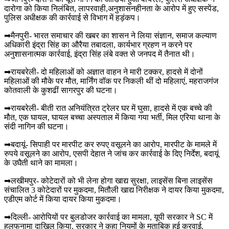
दारोगा को किया निलंबित, लापरवाही,अनुशासनहीनता के आरोप में हुए सस्पेंड,
पुलिस अधीक्षक की कार्रवाई से विभाग में हड़ंकप।
➡मैनपुरी- भारत समाचार की खबर का शासन ने लिया संज्ञान, समाज कल्याण
अधिकारी इंद्रा सिंह का औरैया तबादला, कार्यभार ग्रहण न करने पर
अनुशासनात्मक कार्रवाई, इंद्रा सिंह लंबे वक्त से जनपद में तैनात थी।
➡रायबरेली- दो महिलाओं को अज्ञात वाहन ने मारी टक्कर, हादसे में दोनों
महिलाओं की मौके पर मौत, मार्निंग वॉक पर निकली थीं दो महिलाएं, महराजगंज
कोतवाली के कुशढीं सागरपुर की घटना।
➡रायबरेली- बीती रात अनियंत्रित ट्रेलर घर में घुसा, हादसे में एक बच्चे की
मौत, एक घायल, घायल बच्चा अस्पताल में किया गया भर्ती, मिल एरिया थाना के
संदी नागिन की घटना।
➡बदायूं- सिपाही पर मारपीट कर रुपए वसूलने का आरोप, मारपीट के मामले में
रुपये वसूलने का आरोप, एसपी देहात ने जांच कर कार्रवाई के दिए निर्देश, बदायूं
के उघैती थाने का मामला।
➡लखीमपुर- कोटेदारों को भी लेना होगा खाद्य सुरक्षा, लाइसेंस बिना लाइसेंस
संचालित 3 कोटेदारों पर मुकदमा, मितौली खाद्य निरीक्षक ने दायर किया मुकदमा,
एडीएम कोर्ट में किया दायर किया मुकदमा।
➡दिल्ली- आरोपियों पर बुलडोजर कार्रवाई का मामला, यूपी सरकार ने SC में
हलफनामा दाखिल किया, सरकार ने कहा नियमों के मुताबिक हुई करवाई,