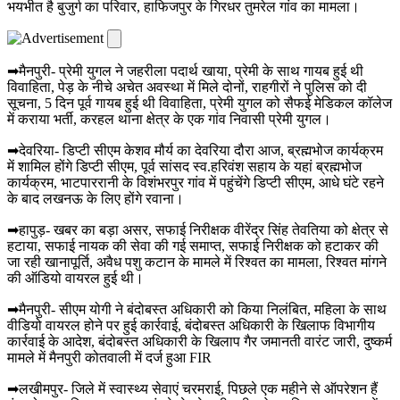
भयभीत है बुजुर्ग का परिवार, हाफिजपुर के गिरधर तुमरेल गांव का मामला।
➡मैनपुरी- प्रेमी युगल ने जहरीला पदार्थ खाया, प्रेमी के साथ गायब हुई थी
विवाहिता, पेड़ के नीचे अचेत अवस्था में मिले दोनों, राहगीरों ने पुलिस को दी
सूचना, 5 दिन पूर्व गायब हुई थी विवाहिता, प्रेमी युगल को सैफई मेडिकल कॉलेज
में कराया भर्ती, करहल थाना क्षेत्र के एक गांव निवासी प्रेमी युगल।
➡देवरिया- डिप्टी सीएम केशव मौर्य का देवरिया दौरा आज, ब्रह्मभोज कार्यक्रम
में शामिल होंगे डिप्टी सीएम, पूर्व सांसद स्व.हरिवंश सहाय के यहां ब्रह्मभोज
कार्यक्रम, भाटपाररानी के विशंभरपुर गांव में पहुंचेंगे डिप्टी सीएम, आधे घंटे रहने
के बाद लखनऊ के लिए होंगे रवाना।
➡हापुड़- खबर का बड़ा असर, सफाई निरीक्षक वीरेंद्र सिंह तेवतिया को क्षेत्र से
हटाया, सफाई नायक की सेवा की गई समाप्त, सफाई निरीक्षक को हटाकर की
जा रही खानापूर्ति, अवैध पशु कटान के मामले में रिश्वत का मामला, रिश्वत मांगने
की ऑडियो वायरल हुई थी।
➡मैनपुरी- सीएम योगी ने बंदोबस्त अधिकारी को किया निलंबित, महिला के साथ
वीडियो वायरल होने पर हुई कार्रवाई, बंदोबस्त अधिकारी के खिलाफ विभागीय
कार्रवाई के आदेश, बंदोबस्त अधिकारी के खिलाप गैर जमानती वारंट जारी, दुष्कर्म
मामले में मैनपुरी कोतवाली में दर्ज हुआ FIR
➡लखीमपुर- जिले में स्वास्थ्य सेवाएं चरमराई, पिछले एक महीने से ऑपरेशन हैं