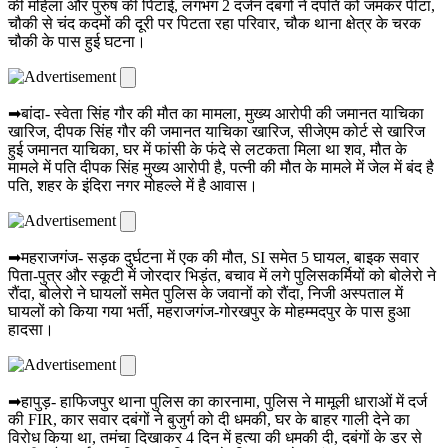
की महिला और पुरुष की पिटाई, लगभग 2 दर्जन दबंगों ने दंपति को जमकर पीटा,
चौकी से चंद कदमों की दूरी पर पिटता रहा परिवार, चौक थाना क्षेत्र के चरक
चौकी के पास हुई घटना।
➡बांदा- स्वेता सिंह गौर की मौत का मामला, मुख्य आरोपी की जमानत याचिका
खारिज, दीपक सिंह गौर की जमानत याचिका खारिज, सीजेएम कोर्ट से खारिज
हुई जमानत याचिका, घर में फांसी के फंदे से लटकता मिला था शव, मौत के
मामले में पति दीपक सिंह मुख्य आरोपी है, पत्नी की मौत के मामले में जेल में बंद है
पति, शहर के इंदिरा नगर मोहल्ले में है आवास।
➡महराजगंज- सड़क दुर्घटना में एक की मौत, SI समेत 5 घायल, बाइक सवार
पिता-पुत्र और स्कूटी में जोरदार भिड़ंत, बचाव में लगे पुलिसकर्मियों को बोलेरो ने
रौंदा, बोलेरो ने घायलों समेत पुलिस के जवानों को रौंदा, निजी अस्पताल में
घायलों को किया गया भर्ती, महराजगंज-गोरखपुर के मोहम्मदपुर के पास हुआ
हादसा।
➡हापुड़- हाफिजपुर थाना पुलिस का कारनामा, पुलिस ने मामूली धाराओं में दर्ज
की FIR, कार सवार दबंगों ने बुजुर्ग को दी धमकी, घर के बाहर गाली देने का
विरोध किया था, तमंचा दिखाकर 4 दिन में हत्या की धमकी दी, दबंगों के डर से