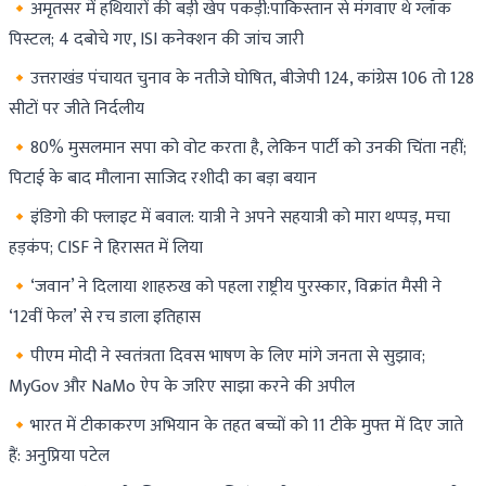
🔸​अमृतसर में हथियारों की बड़ी खेप पकड़ी:पाकिस्तान से मंगवाए थे ग्लॉक
पिस्टल; 4 दबोचे गए, ISI कनेक्शन की जांच जारी
🔸उत्तराखंड पंचायत चुनाव के नतीजे घोषित, बीजेपी 124, कांग्रेस 106 तो 128
सीटों पर जीते निर्दलीय
🔸​​80% मुसलमान सपा को वोट करता है, लेकिन पार्टी को उनकी चिंता नहीं;
पिटाई के बाद मौलाना साजिद रशीदी का बड़ा बयान
🔸​इंडिगो की फ्लाइट में बवाल: यात्री ने अपने सहयात्री को मारा थप्पड़, मचा
हड़कंप; CISF ने हिरासत में लिया
🔸​​​‘जवान’ ने दिलाया शाहरुख को पहला राष्ट्रीय पुरस्कार, विक्रांत मैसी ने
‘12वीं फेल’ से रच डाला इतिहास
🔸​​​​​​पीएम मोदी ने स्वतंत्रता दिवस भाषण के लिए मांगे जनता से सुझाव;
MyGov और NaMo ऐप के जरिए साझा करने की अपील
🔸​​​भारत में टीकाकरण अभियान के तहत बच्चों को 11 टीके मुफ्त में दिए जाते
हैं: अनुप्रिया पटेल