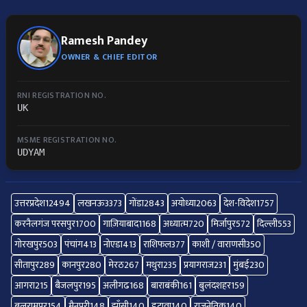
Ramesh Pandey
OWNER & CHIEF EDITOR
RNI REGISTRATION NO.
UK
MSME REGISTRATION NO.
UDYAM
उत्तरप्रदेश
12494
लखनऊ
3373
गोंडा
2843
अयोध्या
2063
देश-विदेश
1757
करनैलगंज परसपुर
1700
गाज़ियाबाद
1168
अध्यात्म
720
मिर्जापुर
572
दिल्ली
553
गोरखपुर
503
पंचांग
413
नोएडा
413
राशिफल
377
काशी / वाराणसी
350
सीतापुर
289
कानपुर
280
मेरठ
267
मथुरा
235
प्रयागराज
231
मुंबई
230
आगरा
215
बैजलपुर
195
अलीगढ
168
बाराबंकी
161
बुलंदशहर
159
बलरामपुर
154
मैनपुरी
148
झाँसी
140
इटावा
140
राजनेतिक
140